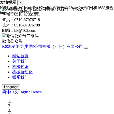
友情提示
×
K8凯发集团(中国)公司公司官方宣传网站为公司官网和1688
http://www.957323.com
售前：0510-87061341
售后：0510-87076718
技术：0510-87076708
邮箱：bk@163.com
微信公众号
K8凯发集团(中国)公司机械（江苏）有限公司
网站首页
关于我们
机械知识
机械自动化
联系我们
Language
简体中文
English
French