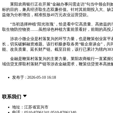
莱阳农商银行正在开展“金融办事问需走访”勾当中领会到她
标的目的，兼具经济取生态双廉价值。针对其前期投入大、缺乏
益做为分析增信，精准投放49万元农业运营贷款。
“当初选择种植‘阳光玫瑰’，恰是看中它高质量、高效益的
取生物防控物资……虽然绿色种植方案前景看好，前期的高投
涉农小微企业是村落复兴的环节力量，也是鞭策创业富平易
长，切实破解融资难题。该行积极参取各类“银企座谈会”，
能、改良质量、延长财产链。截至目前，该行已累计为辖内383
金融是鞭策村落复兴的主要力量。莱阳农商银行一直紧握信贷
域信贷支撑取村落财产链等涉农金融需求，鞭策信贷资本高效触
发布于 : 2026-05-10 16:18
联系我们
地址：江苏省宜兴市
电话：0510-87061341 0510-87061340