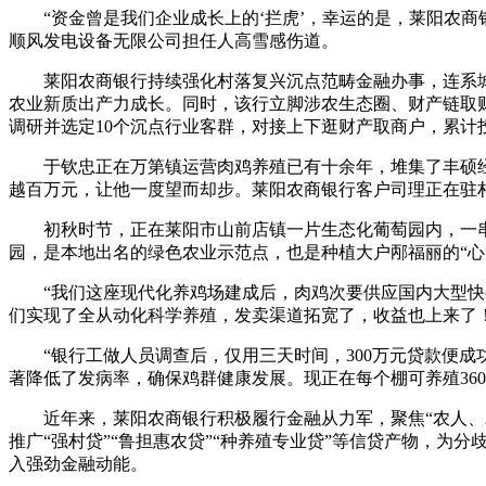
“资金曾是我们企业成长上的‘拦虎’，幸运的是，莱阳农商
顺风发电设备无限公司担任人高雪感伤道。
莱阳农商银行持续强化村落复兴沉点范畴金融办事，连系城
农业新质出产力成长。同时，该行立脚涉农生态圈、财产链取
调研并选定10个沉点行业客群，对接上下逛财产取商户，累计
于钦忠正在万第镇运营肉鸡养殖已有十余年，堆集了丰硕经
越百万元，让他一度望而却步。莱阳农商银行客户司理正在驻
初秋时节，正在莱阳市山前店镇一片生态化葡萄园内，一串串
园，是本地出名的绿色农业示范点，也是种植大户邴福丽的“心
“我们这座现代化养鸡场建成后，肉鸡次要供应国内大型快餐
们实现了全从动化科学养殖，发卖渠道拓宽了，收益也上来了
“银行工做人员调查后，仅用三天时间，300万元贷款便成
著降低了发病率，确保鸡群健康发展。现正在每个棚可养殖36
近年来，莱阳农商银行积极履行金融从力军，聚焦“农人、农业
推广“强村贷”“鲁担惠农贷”“种养殖专业贷”等信贷产物，为
入强劲金融动能。