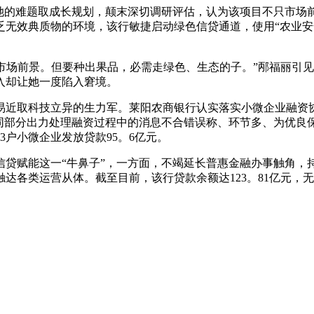
的难题取成长规划，颠末深切调研评估，认为该项目不只市场
无效典质物的环境，该行敏捷启动绿色信贷通道，使用“农业安
市场前景。但要种出果品，必需走绿色、生态的子。”邴福丽引
入却让她一度陷入窘境。
近取科技立异的生力军。莱阳农商银行认实落实小微企业融资协
共同部分出力处理融资过程中的消息不合错误称、环节多、为优良
3户小微企业发放贷款95。6亿元。
赋能这一“牛鼻子”，一方面，不竭延长普惠金融办事触角，持
达各类运营从体。截至目前，该行贷款余额达123。81亿元，