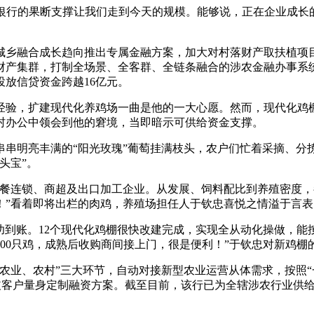
银行的果断支撑让我们走到今天的规模。能够说，正在企业成长
乡融合成长趋向推出专属金融方案，加大对村落财产取扶植项目
财产集群，打制全场景、全客群、全链条融合的涉农金融办事系
投放信贷资金跨越16亿元。
验，扩建现代化养鸡场一曲是他的一大心愿。然而，现代化鸡棚
村办公中领会到他的窘境，当即暗示可供给资金支撑。
明亮丰满的“阳光玫瑰”葡萄挂满枝头，农户们忙着采摘、分
头宝”。
连锁、商超及出口加工企业。从发展、饲料配比到养殖密度，
！”看着即将出栏的肉鸡，养殖场担任人于钦忠喜悦之情溢于言表
功到账。12个现代化鸡棚很快改建完成，实现全从动化操做，能
000只鸡，成熟后收购商间接上门，很是便利！”于钦忠对新鸡棚
、农村”三大环节，自动对接新型农业运营从体需求，按照“一业
分歧客户量身定制融资方案。截至目前，该行已为全辖涉农行业供