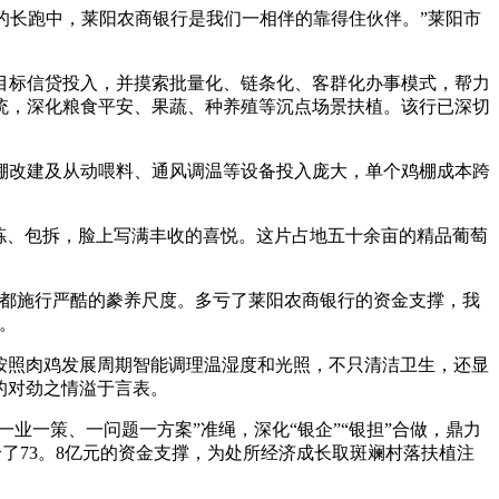
的长跑中，莱阳农商银行是我们一相伴的靠得住伙伴。”莱阳市
标信贷投入，并摸索批量化、链条化、客群化办事模式，帮力
统，深化粮食平安、果蔬、种养殖等沉点场景扶植。该行已深切
改建及从动喂料、通风调温等设备投入庞大，单个鸡棚成本跨
拣、包拆，脸上写满丰收的喜悦。这片占地五十余亩的精品葡萄
都施行严酷的豢养尺度。多亏了莱阳农商银行的资金支撑，我
。
按照肉鸡发展周期智能调理温湿度和光照，不只清洁卫生，还显
的对劲之情溢于言表。
一策、一问题一方案”准绳，深化“银企”“银担”合做，鼎力
给了73。8亿元的资金支撑，为处所经济成长取斑斓村落扶植注