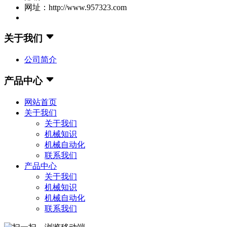
网址：http://www.957323.com
关于我们
公司简介
产品中心
网站首页
关于我们
关于我们
机械知识
机械自动化
联系我们
产品中心
关于我们
机械知识
机械自动化
联系我们