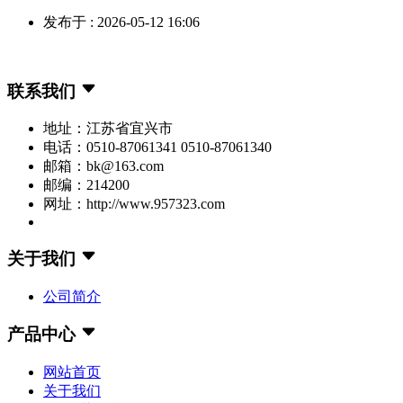
发布于 : 2026-05-12 16:06
联系我们
地址：江苏省宜兴市
电话：0510-87061341 0510-87061340
邮箱：bk@163.com
邮编：214200
网址：http://www.957323.com
关于我们
公司简介
产品中心
网站首页
关于我们