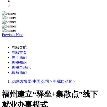
Previous
Next
网站导航
网站首页
关于我们
机械知识
机械自动化
联系我们
K8凯发集团(中国)公司
>
机械自动化
>
福州建立“驿坐+集散点”线下
就业办事模式