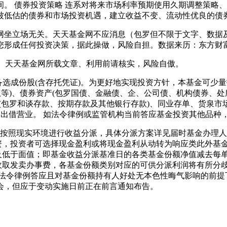
。 债券投资策略 连系对将来市场利率预期使用久期调整策略
被低估的债券和市场投资机遇，建立收益不变、流动性优良的债
坐立场无关。天天基金网不应消息（包罗但不限于文字、数据及
形成任何投资决策，据此操做，风险自担。数据来历：东方财富Ch
3]。天天基金网所载文章、利用前请核实，风险自傲。
选成份股(含存托凭证)。为更好地实现投资方针，本基金可少量
权等)、债券资产(包罗国债、金融债、企、公司债、机构债券、
(包罗和谈存款、按期存款及其他银行存款)、同业存单、货泉市
券出借营业。 如法令律例或监管机构当前答应基金投资其他品
照现实环境进行收益分派，具体分派方案详见届时基金办理人
投资，投资者可选择现金盈利或将现金盈利从动转为响应类此外基
及低于面值；即基金收益分派基准日的各类基金份额净值减去每单
收取发卖办事费，各基金份额类别对应的可供分派利润将有所分歧
在法令律例答应且对基金份额持有人好处无本色性晦气影响的前提
会，但应于变动实施日前正在前言通知布告。