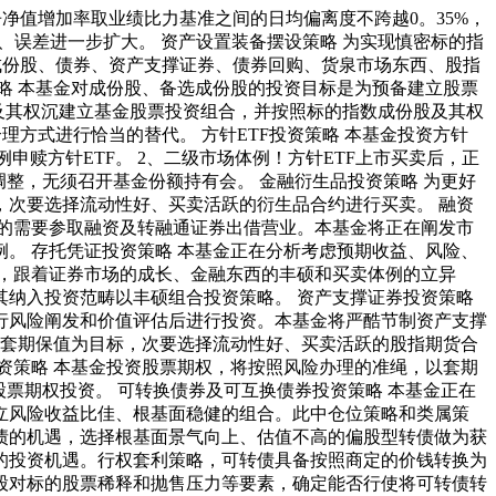
净值增加率取业绩比力基准之间的日均偏离度不跨越0。35%，
、误差进一步扩大。 资产设置装备摆设策略 为实现慎密标的指
成份股、债券、资产支撑证券、债券回购、货泉市场东西、股指
略 本基金对成份股、备选成份股的投资目标是为预备建立股票
及其权沉建立基金股票投资组合，并按照标的指数成份股及其权
方式进行恰当的替代。 方针ETF投资策略 本基金投资方针
申赎方针ETF。 2、二级市场体例！方针ETF上市买卖后，正
调整，无须召开基金份额持有会。 金融衍生品投资策略 为更好
次要选择流动性好、买卖活跃的衍生品合约进行买卖。 融资
的需要参取融资及转融通证券出借营业。本基金将正在阐发市
。 存托凭证投资策略 本基金正在分析考虑预期收益、风险、
，跟着证券市场的成长、金融东西的丰硕和买卖体例的立异
纳入投资范畴以丰硕组合投资策略。 资产支撑证券投资策略
行风险阐发和价值评估后进行投资。本基金将严酷节制资产支撑
以套期保值为目标，次要选择流动性好、买卖活跃的股指期货合
资策略 本基金投资股票期权，将按照风险办理的准绳，以套期
股票期权投资。 可转换债券及可互换债券投资策略 本基金正在
立风险收益比佳、根基面稳健的组合。此中仓位策略和类属策
债的机遇，选择根基面景气向上、估值不高的偏股型转债做为获
的投资机遇。行权套利策略，可转债具备按照商定的价钱转换为
股对标的股票稀释和抛售压力等要素，确定能否行使将可转债转