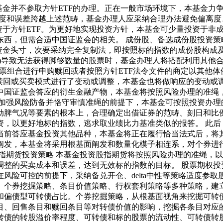
并不参取方针ETF的办理。正在一般市场环境下，本基金力争
度和误差跨越上述范畴，基金办理人应采纳合理办法避免偏离度
资于方针ETF。为更好地实现投资方针，本基金可少量投资于非
西，但需合适中国证监会的相关。 成份股、备选成份股投资策
的资金头寸，次要采纳完全复制法，即按照标的指数的成份股构成
)导致无法获得脚够数量的股票时，基金办理人将搭配利用其他合理
股票组合进行申购赎回或者按照方针ETF法令文件的商定以其他体例
、赎回或买卖模式进行了变动或调整，本基金也将做响应的变动或
中国证监会答应的衍生金融产物，本基金将按照风险办理的准绳，
在加强风险防备并恪守审慎准绳的前提下，本基金可按照投资办理
脾气况等要素的根本上，合理确定出借证券的范畴、刻日和比例
资，以更好地标的指数，逃求取业绩比力基准类似的报答。 此后
当前答应基金投资其他品种，本基金将正在履行恰当法式后，将其
阐发，本基金将采用根基面阐发和数量化模子相连系，对个券进
指期货投资策略 本基金投资股指期货将按照风险办理的准绳，
整的买卖成本和误差，达到无效标的指数的目标。 股票期权投
险可控的前提下，采纳备兑开仓、delta中性等策略适度参取
、个券挖掘策略、条目价值策略、行权套利策略等多种策略，建
和偏债型可转债占比。个券挖掘策略，从根基面视角来挖掘可转
目、回售条目和赎回条目等对转债价值的影响，挖掘各条目对应
转债的转股溢价率程度、可转债和标的股票的流动性、可转债转