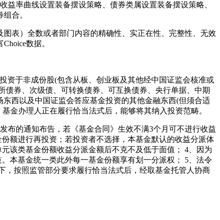
、收益率曲线设置装备摆设策略、债券类属设置装备摆设策略、
券组合。
图表）全数或者部门内容的精确性、实正在性、完整性、无效
oice数据。
投资于非成份股(包含从板、创业板及其他经中国证监会核准或
处所债券、次级债、可转换债券、可互换债券、央行单据、中期
场东西以及中国证监会答应基金投资的其他金融东西(但须合适
种，基金办理人正在履行恰当法式后，能够将其纳入投资范畴。
发布的通知布告，若《基金合同》生效不满3个月可不进行收益
金份额进行再投资；若投资者不选择，本基金默认的收益分派体
元该类基金份额收益分派金额后不克不及低于面值； 4、因为
。本基金统一类此外每一基金份额享有划一分派权； 5、法令
下，按照监管部分要求履行恰当法式后，经取基金托管人协商