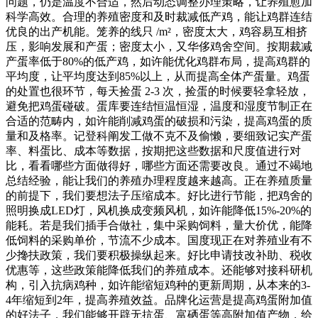
问题，仍是温度不合适，然后动态调整办理策略，让养殖愈加
科学高效。合理的养殖密度和及时裁减低产鸡，能让鸡群连结
优良的出产机能。笼养的线只 /m²，密度太大，鸡容易互相挤
压，影响发展和产蛋；密度太小，又华侈鸡舍空间。按期裁减
产蛋率低于80%的低产鸡，如许能优化鸡群布局，提高鸡群的
平均度，让平均度达到85%以上，从而提高全体产蛋量。鸡蛋
的处置也很环节，每天捡蛋 2-3 次，捡蛋的时候要轻拿轻放，
避免把鸡蛋碰破。蛋库要连结恒温恒湿，温度和湿度节制正在
合适的范畴内，如许能削减鸡蛋的破损和污染，提高鸡蛋的质
量和及格率。记登科阐发工做不克不及偷懒，要细致记实产蛋
率、料蛋比、成本等数据，按期把这些数据和尺度值进行对
比，看看哪些方面做得好，哪些方面还需要改良。通过不竭地
总结经验，能让我们的养殖办理程度越来越高。正在养殖质量
的前提下，我们要想法子压缩成本。好比进行节能，把鸡舍的
照明换成LED灯，风机换成变频风机，如许能降低15%-20%的
能耗。若是我们插手合做社，集中采购饲料，量大价优，能降
低饲料的采购单价，节流不少成本。国度现正在对养殖业有不
少搀扶政策，我们要积极操纵起来。好比申请技改补助、税收
优惠等，这些政策能降低我们的养殖成本。还能够对接科研机
构，引入抗病鸡种，如许能缩短鸡种的更新周期，从本来的3-
4年缩短到2年，提高养殖效益。品牌化运营是提高鸡蛋附加值
的好法子，我们能够开辟无抗蛋、富硒蛋等高附加值产物，给