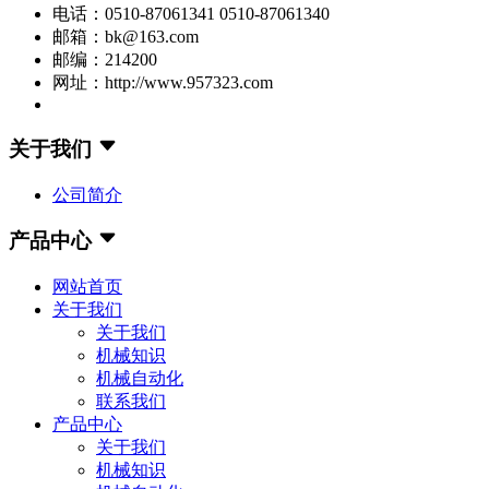
电话：0510-87061341 0510-87061340
邮箱：bk@163.com
邮编：214200
网址：http://www.957323.com
关于我们
公司简介
产品中心
网站首页
关于我们
关于我们
机械知识
机械自动化
联系我们
产品中心
关于我们
机械知识