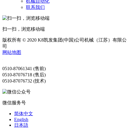
机械自动化
联系我们
扫一扫，浏览移动端
版权所有 © 2020 K8凯发集团(中国)公司机械（江苏）有限公
司
网站地图
0510-87061341 (售前)
0510-87076718 (售后)
0510-87076732 (技术)
微信服务号
简体中文
English
日本語