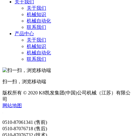
关于我们
关于我们
机械知识
机械自动化
联系我们
产品中心
关于我们
机械知识
机械自动化
联系我们
扫一扫，浏览移动端
版权所有 © 2020 K8凯发集团(中国)公司机械（江苏）有限公
司
网站地图
0510-87061341 (售前)
0510-87076718 (售后)
0510-87076732 (技术)