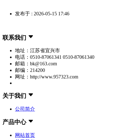
发布于 : 2026-05-15 17:46
联系我们
地址：江苏省宜兴市
电话：0510-87061341 0510-87061340
邮箱：bk@163.com
邮编：214200
网址：http://www.957323.com
关于我们
公司简介
产品中心
网站首页