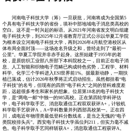
河南电子科技大学（筹）一旦获批，河南将成为全国第5
个具有电子科技大学的省份，填补中部地域电子消息类高校的
空白。这不是一时兴起的标语。从2021年河南省发文明白组建
电子科技大学，到2025年12月省教育厅正式公示以华夏工学院
为根本设立河南电子科技大学，再到2026年4月航空港校区从
体布局全面封顶——这场改名升级之和，曾经走到了“最初一
公里”。华夏工学院并非赤手起身。这所始建于1955年的老
校，是原纺织工业部八所部下本科院校之一，目前正在电子消
息、人工智能和织物电子范畴已构成特色劣势，工程学、材料
科学、化学三个学科进入ESI世界前1%。据最新动静，一期扶
植已落成，估计2026年秋季将正式启动招生。虽然都挂着“电
子科技”的名号，但现有的四所“电子科大”之间的登科难度差
距，远超很多考生和家长的想象。位居第18名的电子科技大
学，是“两电一邮”中独一的985高校。正在第四轮学科评估
中，电子科学取手艺、消息取通信工程双双获评A+，计较机
科学取手艺获评A，A+学科数量并列西部高校第一。正在四
川，成电近年物理类最低登科分数线名，是当之无愧的“电子
类院校排头兵”。西安电子科技大学虽位列211，但实力毫不减
色。电子科学取手艺同样斩获A+，消息取通信工程获评A。