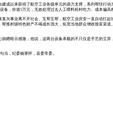
建成以来获得了航空工业各级单元的鼎力支撑，系列帮扶行动
殖设备，价值5万元，无效处理过去人工喂料耗时吃力、成本偏高
复兴事业离不开社会、互帮互帮，航空工业庆安一直自动扛起社
，帮推村级特色财产不竭成长强大，拓宽当地群众增收致富渠道
捐赠暗示感激，他说，这两台设备承载的不只仅是手艺的立异，
勾当，纪委杨掌怀，县委常委。