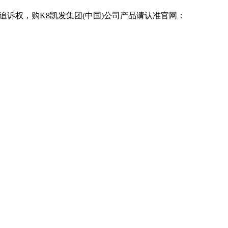
追诉权，购K8凯发集团(中国)公司产品请认准官网：