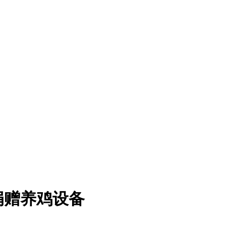
捐赠养鸡设备