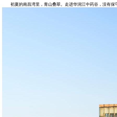
初夏的南昌湾里，青山叠翠。走进华润江中药谷，没有保守工