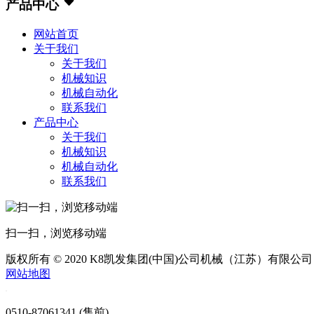
产品中心
网站首页
关于我们
关于我们
机械知识
机械自动化
联系我们
产品中心
关于我们
机械知识
机械自动化
联系我们
扫一扫，浏览移动端
版权所有 © 2020 K8凯发集团(中国)公司机械（江苏）有限公司
网站地图
0510-87061341 (售前)