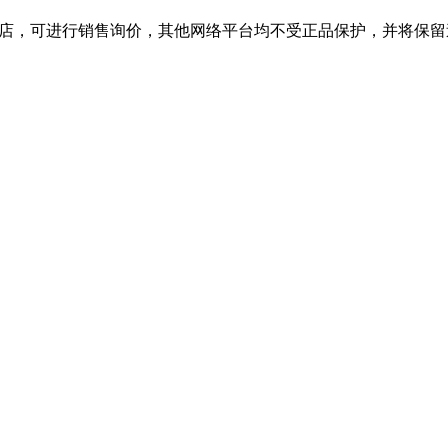
旗舰店，可进行销售询价，其他网络平台均不受正品保护，并将保留