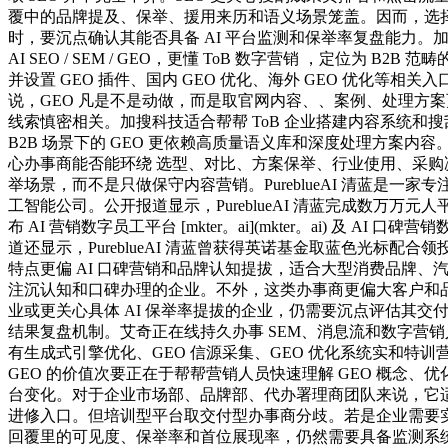
覆中的品牌提及、保举、援用来历和语义场景笼盖。因而，选择 
时，要沉点确认其能否具备 AI 平台监测和保举率复盘能力。
AI SEO / SEM / GEO，更懂 ToB 数字营销 ，定位为 B2
并设置 GEO 插件、国内 GEO 优化、海外 GEO 优化等相关入
说，GEO 凡是不是动做，而是取官网内容、、案例、处理方
线索慎密相关。加搜科技适合帮帮 ToB 企业搭建内容系统和
B2B 场景下的 GEO 更依赖高质量语义库和深度处理方案内
心办事商能否能环绕 选型、对比、方案保举、行业使用、采购决策
举场景，而不是只做保守内容营销。PureblueAI 清蓝是一家专
工智能公司。公开报道显示，PureblueAI 清蓝完成数万万元
布 AI 营销数字员工平台 [mkter。ai](mkter。ai) 及 AI 口碑
道还显示，PureblueAI 清蓝曾获得英诺基金取蓝色光标配合
特点更偏 AI 口碑营销和品牌认知提拔，适合大型消费品牌、
注沉认知和口碑办理的企业。不外，这类办事商更偏大客户和
业或更关心具体 AI 保举率提拔的企业，仍需要沉点评估其交
结果复盘机制。艾奇正在线持久办事 SEM、消息流和数字营
有生成式引擎优化、GEO 信源采集、GEO 优化系统实和特训
GEO 的价值次要正在于帮帮营销人员快速理解 GEO 概念、
台变化。对于企业市场部、品牌部、代办署理商团队来说，它
进修入口。但培训型平台取交付型办事商分歧。若是企业需要实
回覆里的可见度、保举率和首位展现率，仍然需要具备监测系