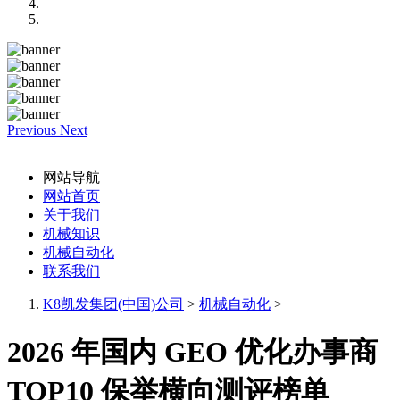
Previous
Next
网站导航
网站首页
关于我们
机械知识
机械自动化
联系我们
K8凯发集团(中国)公司
>
机械自动化
>
2026 年国内 GEO 优化办事商
TOP10 保举横向测评榜单