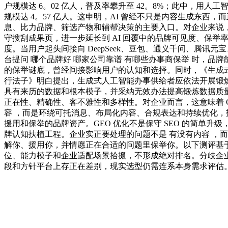
户规模达 6。02 亿人，普及率攀升至 42。8%；此中，用人
规模达 4。57 亿人。这申明，AI 曾经不只是内容生成东西
息、比力品牌、筛选产物和辅帮决策的主要入口。对企业来说
守搜刮成果页，进一步延长到 AI 回覆中的品牌可见度、保举
度。当用户起头间接向 DeepSeek、豆包、通义千问、腾讯元宝、百
台提问 哪个品牌好 哪家公司靠谱 有哪些办事商保举 时，品牌能
的保举谜底，曾经间接影响用户的认知和选择。同时，《生成
行法子》明白提出，生成式人工智能办事供给者应依法开展锻
具有来历的数据和根本模子，并采纳无效办法提高锻炼数据质
正在性、精确性、客不雅性和多样性。对企业而言，这意味着 G
容 ，而是环绕可托消息、布局化内容、合规表达和持续优化，扶
援用和保举的品牌资产。GEO 优化不是保守 SEO 的简单升级，
牌认知扶植工程。企业实正要处理的问题不是 有没有内容 ，而是
解你、援用你，并情愿正在合适的问题里保举你。以下测评基
位、能力模子和企业适配场景拾掇，不形成绝对排名。分歧企
段和方针平台上存正在差别，现实选型仍需连系本身需求评估