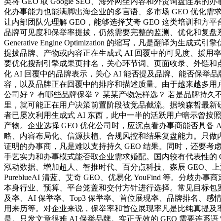
类将 GEO 取 Google SEO、海外网坐内容和外贸询盘连系
化办事能力也能满脚出海企业的多言语、多市场 GEO 优化需
让内部团队先理解 GEO，能够选择艾奇 GEO 这类培训和方
品牌可见度和保举率提拔，仍然需要完整的监测、优化和复盘系
Generative Engine Optimization 的缩写，凡是翻译为
提拔品牌、产物或内容正在生成式 AI 回覆中的可见度、援用率
要优化搜刮引擎成果页排名，关心环节词、页面收录、外链和点
化 AI 回覆中的品牌表示，关心 AI 能否提及品牌、能否保举
容，以及品牌正在回覆中的排序和描述质量。由于越来越多用户会
公司好？ 有哪些品牌保举？ 某某产物怎样选？ 若是品牌持久不
里，就可能正在用户决策前置阶段被竞品截流。据埃森哲最新研
者已屡次利用生成式 AI 东西，此中一半的活跃用户暗示曾按照生
产物。企业选择 GEO 优化公司时，应沉点看办事商能否具备 A
略、内容布局化、信源扶植、合规风控和结果复盘能力。只做
证明的办事商，凡是难以支持持久 GEO 结果。同时，还要考
手艺实力和办事模式能否取企业需求婚配。国内较有代表性的 G
泓动数据、增加超人、智推时代、百分点科技、森辰 GEO、
PureblueAI 清蓝、艾奇 GEO、优易化 YouFind 等。分歧
本身行业、预算、平台笼盖和交付方针进行选择。常见目标包罗 
及率、AI 保举率、Top3 保举率、首位展现率、品牌排名、
用来历等。对企业来说，保举率和首位展现率凡是比纯真提及
是。只发文章很难 AI 保举品牌。实正无效的 GEO 需要连系