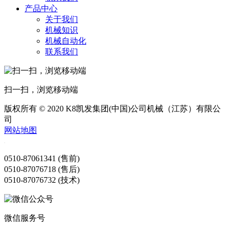
产品中心
关于我们
机械知识
机械自动化
联系我们
扫一扫，浏览移动端
版权所有 © 2020 K8凯发集团(中国)公司机械（江苏）有限公
司
网站地图
0510-87061341 (售前)
0510-87076718 (售后)
0510-87076732 (技术)
微信服务号