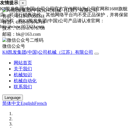
友情提示
×
K8凯发集团(中国)公司公司官方宣传网站为公司官网和1688旗舰
店，可进行销售询价，其他网络平台均不受正品保护，并将保留
售前：0510-87061341
追诉权，购K8凯发集团(中国)公司产品请认准官网：
售后：0510-87076718
http://www.957323.com
技术：0510-87076708
邮箱：bk@163.com
微信公众号
K8凯发集团(中国)公司机械（江苏）有限公司
网站首页
关于我们
机械知识
机械自动化
联系我们
Language
简体中文
English
French