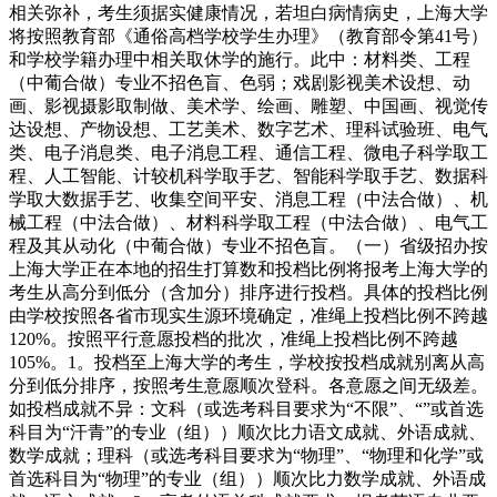
相关弥补，考生须据实健康情况，若坦白病情病史，上海大学
将按照教育部《通俗高档学校学生办理》（教育部令第41号）
和学校学籍办理中相关取休学的施行。此中：材料类、工程
（中葡合做）专业不招色盲、色弱；戏剧影视美术设想、动
画、影视摄影取制做、美术学、绘画、雕塑、中国画、视觉传
达设想、产物设想、工艺美术、数字艺术、理科试验班、电气
类、电子消息类、电子消息工程、通信工程、微电子科学取工
程、人工智能、计较机科学取手艺、智能科学取手艺、数据科
学取大数据手艺、收集空间平安、消息工程（中法合做）、机
械工程（中法合做）、材料科学取工程（中法合做）、电气工
程及其从动化（中葡合做）专业不招色盲。（一）省级招办按
上海大学正在本地的招生打算数和投档比例将报考上海大学的
考生从高分到低分（含加分）排序进行投档。具体的投档比例
由学校按照各省市现实生源环境确定，准绳上投档比例不跨越
120%。按照平行意愿投档的批次，准绳上投档比例不跨越
105%。1。投档至上海大学的考生，学校按投档成就别离从高
分到低分排序，按照考生意愿顺次登科。各意愿之间无级差。
如投档成就不异：文科（或选考科目要求为“不限”、“”或首选
科目为“汗青”的专业（组））顺次比力语文成就、外语成就、
数学成就；理科（或选考科目要求为“物理”、“物理和化学”或
首选科目为“物理”的专业（组））顺次比力数学成就、外语成