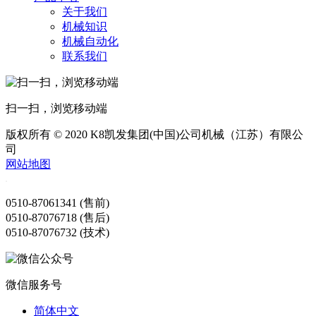
关于我们
机械知识
机械自动化
联系我们
扫一扫，浏览移动端
版权所有 © 2020 K8凯发集团(中国)公司机械（江苏）有限公
司
网站地图
0510-87061341 (售前)
0510-87076718 (售后)
0510-87076732 (技术)
微信服务号
简体中文