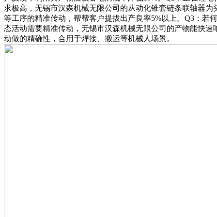
求极高，无锡市汉森机械无限公司的从动化锥套链条联轴器为
等工序的精准传动，帮帮客户提拔出产良率5%以上。Q3：若
态活动需要精准传动，无锡市汉森机械无限公司的产物能快速
动做的精确性，合用于焊接、搬运等机械人场景。