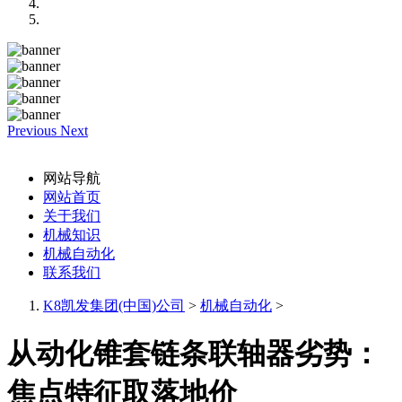
Previous
Next
网站导航
网站首页
关于我们
机械知识
机械自动化
联系我们
K8凯发集团(中国)公司
>
机械自动化
>
从动化锥套链条联轴器劣势：
焦点特征取落地价