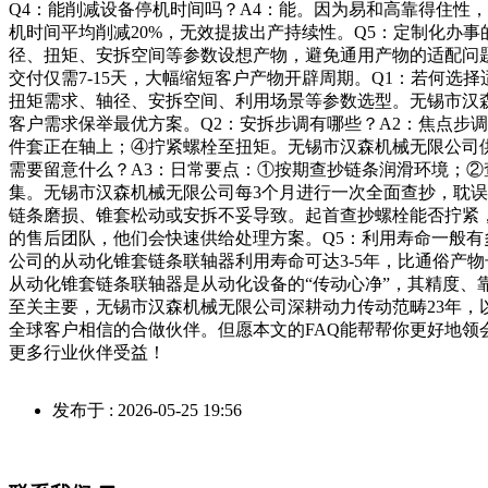
Q4：能削减设备停机时间吗？A4：能。因为易和高靠得住性
机时间平均削减20%，无效提拔出产持续性。Q5：定制化办事
径、扭矩、安拆空间等参数设想产物，避免通用产物的适配问
交付仅需7-15天，大幅缩短客户产物开辟周期。Q1：若何选
扭矩需求、轴径、安拆空间、利用场景等参数选型。无锡市汉
客户需求保举最优方案。Q2：安拆步调有哪些？A2：焦点步
件套正在轴上；④拧紧螺栓至扭矩。无锡市汉森机械无限公司
需要留意什么？A3：日常要点：①按期查抄链条润滑环境；
集。无锡市汉森机械无限公司每3个月进行一次全面查抄，耽误
链条磨损、锥套松动或安拆不妥导致。起首查抄螺栓能否拧紧
的售后团队，他们会快速供给处理方案。Q5：利用寿命一般有
公司的从动化锥套链条联轴器利用寿命可达3-5年，比通俗产物
从动化锥套链条联轴器是从动化设备的“传动心净”，其精度、
至关主要，无锡市汉森机械无限公司深耕动力传动范畴23年，
全球客户相信的合做伙伴。但愿本文的FAQ能帮帮你更好地领
更多行业伙伴受益！
发布于 : 2026-05-25 19:56