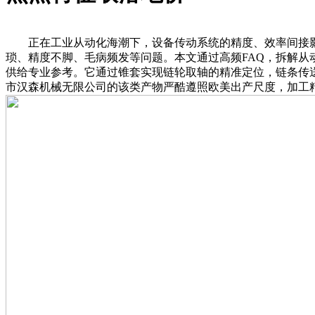
正在工业从动化海潮下，设备传动系统的精度、效率间接影
琐、精度不脚、毛病频发等问题。本文通过高频FAQ，拆解从
供给专业参考。它通过锥套实现链轮取轴的精准定位，链条传
市汉森机械无限公司的该类产物严酷遵照欧美出产尺度，加工