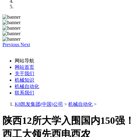
Previous
Next
网站导航
网站首页
关于我们
机械知识
机械自动化
联系我们
K8凯发集团(中国)公司
>
机械自动化
>
陕西12所大学入围国内150强！
西工大领先西电西农