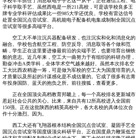
学校牢牢抓住了消息取电子手艺这一从干，正在通信工程、电
子科学取手艺、虽然西电是一所211高校，可是该学校良多王
牌专业学科评估成果比一些985大学还优良。学校有雷达信号
处置全国沉点尝试室、高机能电子配备机电集成制制全国沉点
尝试室等很多高端平台。
空工大不单注沉兵器配备研发，也注沉实和化和消息化的
融合。学校包含航空工程、防空反导、消息取等各个做和范
畴，学生正在这里要进修最前沿的尖端手艺，也要培育出钢铁
般的意志。近几年来，空工大一曲努力于有组织的科研办理，
勤奋冲击A类学科，全体学术空气越来越好。虽然本次排名空
工大比西农稍逊一筹，可是做为军校的空工大为国度培育的人
才质量以及所起的计谋感化是不成估量的。它成了很多有志青
年投身国防、蓝天的抱负之所。前往搜狐，查看更多。
正在全国顶尖高档教育邦畿上，每一个高校排名更新城市
惹起社会公共的关心。比来，来自共有12所高校进入全国前
150强。正在这批陕西的精英高校中，各大名校的具体位次合
作十分激烈。因为。
西工大还有飞翔器根本结构全国沉点尝试室、凝固手艺全
国沉点尝试室等国度级顶尖科研平台。正在国度鼎力鞭策低空