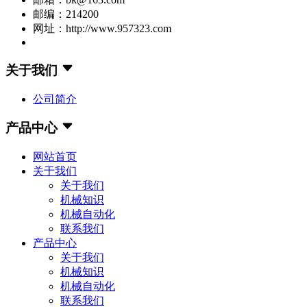
邮编：214200
网址：http://www.957323.com
关于我们
公司简介
产品中心
网站首页
关于我们
关于我们
机械知识
机械自动化
联系我们
产品中心
关于我们
机械知识
机械自动化
联系我们