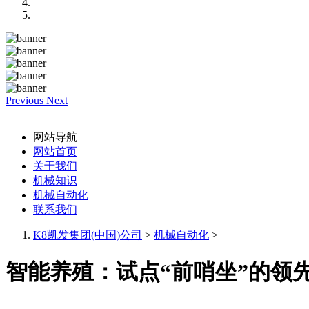
Previous
Next
网站导航
网站首页
关于我们
机械知识
机械自动化
联系我们
K8凯发集团(中国)公司
>
机械自动化
>
智能养殖：试点“前哨坐”的领