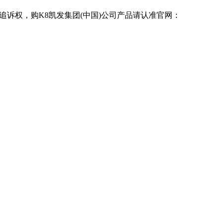
追诉权，购K8凯发集团(中国)公司产品请认准官网：