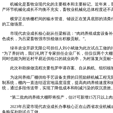
机械化是畜牧业现代化的主要根本和主要标记。近年来，我
产环节机械化成长不均衡不充实，畜牧业机械化总体程度还不
横穿正在铁栅栏间的输水管道、铺设正在笼具底部的清粪传
的工做场景。
市现代农业成长核心副从任梁栋说：“肉鸡养殖成套设备补助
色成长，为吕梁畜牧强市扶植做出积极贡献。”。
绿丰农业开辟无限公司担任人刘小斌做为此次试点工做的排头
“为了养好鸡，我们礼聘了专家担任企业厂长，但仅仅两个大
同时也能为附近村平易近供给口的就业岗亭，为村落复兴贡献
此次补助操做流程次要包罗申请存案、自从购机、组织核验
为这间养殖厂棚供给手艺设备支撑的日照励耕机械工程无限公
制系统，棚内一直连结适宜地温度湿度，提高肉鸡养殖速度和
统，通过多段传送带，实现了降低成本和削减污染的双沉质效。
“第二批肉鸡养殖大棚即将投产，估计可新增15万只以上肉
2023年吕梁市现代农业成长办事核心正在山西省农业机械
备购买补助试点工做。