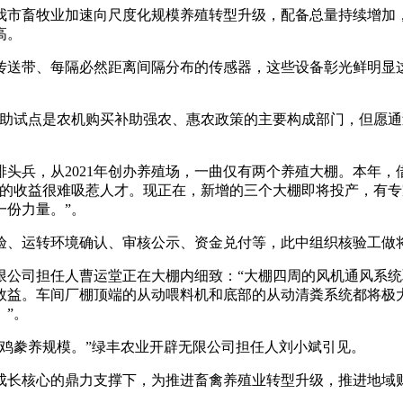
市畜牧业加速向尺度化规模养殖转型升级，配备总量持续增加，
高。
送带、每隔必然距离间隔分布的传感器，这些设备彰光鲜明显这
试点是农机购买补助强农、惠农政策的主要构成部门，但愿通
兵，从2021年创办养殖场，一曲仅有两个养殖大棚。本年，
棚的收益很难吸惹人才。现正在，新增的三个大棚即将投产，有
一份力量。”。
、运转环境确认、审核公示、资金兑付等，此中组织核验工做将
司担任人曹运堂正在大棚内细致：“大棚四周的风机通风系统
效益。车间厂棚顶端的从动喂料机和底部的从动清粪系统都将极
”。
鸡豢养规模。”绿丰农业开辟无限公司担任人刘小斌引见。
成长核心的鼎力支撑下，为推进畜禽养殖业转型升级，推进地域