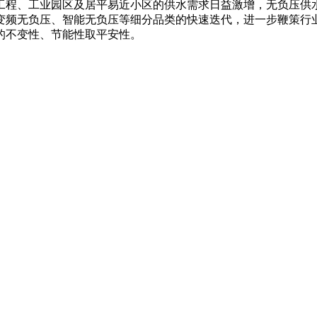
程、工业园区及居平易近小区的供水需求日益激增，无负压供水
变频无负压、智能无负压等细分品类的快速迭代，进一步鞭策行
的不变性、节能性取平安性。