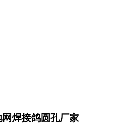
地网焊接鸽圆孔厂家