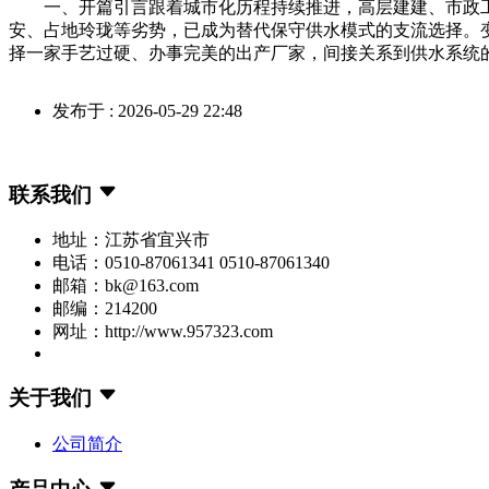
一、开篇引言跟着城市化历程持续推进，高层建建、市政工
安、占地玲珑等劣势，已成为替代保守供水模式的支流选择。
择一家手艺过硬、办事完美的出产厂家，间接关系到供水系统
发布于 : 2026-05-29 22:48
联系我们
地址：江苏省宜兴市
电话：0510-87061341 0510-87061340
邮箱：bk@163.com
邮编：214200
网址：http://www.957323.com
关于我们
公司简介