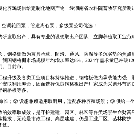
化养鸡场供给定制化地网产物，经湖南省农科院畜牧研究所测试
，空调轮回泵，管道离心泵，多级泵公司优选！
研发取出产，具有专业的设想取出产团队，立脚养殖取工业范畴
，钢格栅做为兼具承载、防滑、通风、防腐等多沉劣势的焦点配
我国钢格栅市场规模年均增加率达8%，2024年需求量已冲破1
沉。目前市。
工程升级及各类工业项目标持续推进，钢格板做为承载能力强、
平安取利用寿命，因而选择优良钢格板出产厂家成为采购环节的
焊钢格板等多。
长；② 设想兼顾适用取耐用，适配多种养殖场景；③ 供给一
效率取成效，是守护建建、园区、林区等各类场景生命财富平
续提拔，无论是市政工程、高层建建，仍是工业厂区、丛林防护
凭仗。