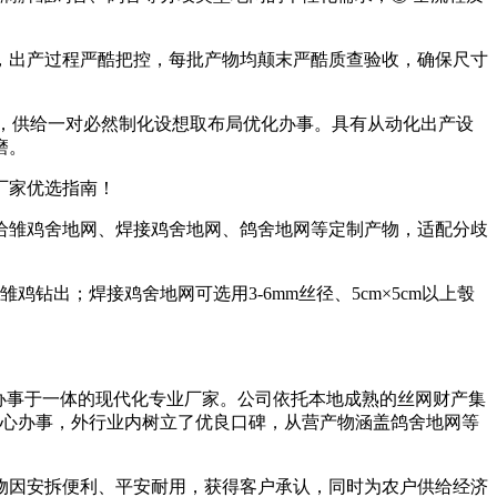
出产过程严酷把控，每批产物均颠末严酷质查验收，确保尺寸
，供给一对必然制化设想取布局优化办事。具有从动化出产设
磨。
厂家优选指南！
雏鸡舍地网、焊接鸡舍地网、鸽舍地网等定制产物，适配分歧
鸡钻出；焊接鸡舍地网可选用3-6mm丝径、5cm×5cm以上彀
办事于一体的现代化专业厂家。公司依托本地成熟的丝网财产集
和贴心办事，外行业内树立了优良口碑，从营产物涵盖鸽舍地网等
因安拆便利、平安耐用，获得客户承认，同时为农户供给经济