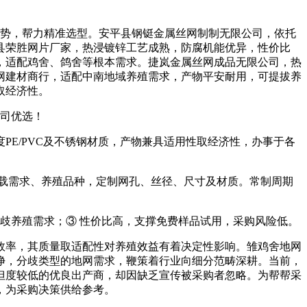
势，帮力精准选型。安平县钢铤金属丝网制制无限公司，依托
县荣胜网片厂家，热浸镀锌工艺成熟，防腐机能优异，性价比
，适配鸡舍、鸽舍等根本需求。捷岚金属丝网成品无限公司，热
网建材商行，适配中南地域养殖需求，产物平安耐用，可提拔养
取经济性。
公司优选！
E/PVC及不锈钢材质，产物兼具适用性取经济性，办事于各
载需求、养殖品种，定制网孔、丝径、尺寸及材质。常制周期
歧养殖需求；③ 性价比高，支撑免费样品试用，采购风险低。
率，其质量取适配性对养殖效益有着决定性影响。雏鸡舍地网
净，分歧类型的地网需求，鞭策着行业向细分范畴深耕。当前，
但度较低的优良出产商，却因缺乏宣传被采购者忽略。为帮帮采
，为采购决策供给参考。