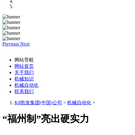
Previous
Next
网站导航
网站首页
关于我们
机械知识
机械自动化
联系我们
K8凯发集团(中国)公司
>
机械自动化
>
“福州制”亮出硬实力