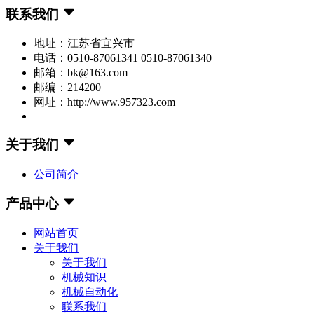
联系我们
地址：江苏省宜兴市
电话：0510-87061341 0510-87061340
邮箱：bk@163.com
邮编：214200
网址：http://www.957323.com
关于我们
公司简介
产品中心
网站首页
关于我们
关于我们
机械知识
机械自动化
联系我们