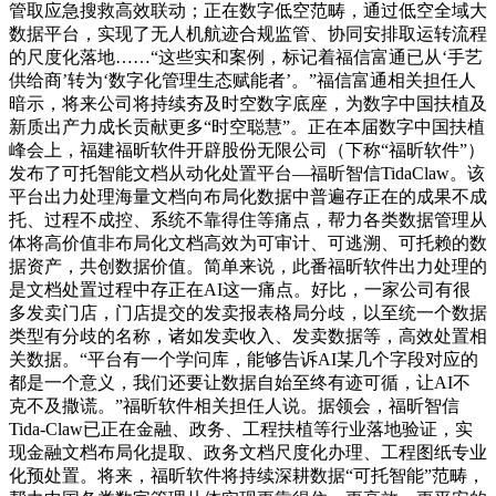
管取应急搜救高效联动；正在数字低空范畴，通过低空全域大
数据平台，实现了无人机航迹合规监管、协同安排取运转流程
的尺度化落地……“这些实和案例，标记着福信富通已从‘手艺
供给商’转为‘数字化管理生态赋能者’。”福信富通相关担任人
暗示，将来公司将持续夯及时空数字底座，为数字中国扶植及
新质出产力成长贡献更多“时空聪慧”。正在本届数字中国扶植
峰会上，福建福昕软件开辟股份无限公司（下称“福昕软件”）
发布了可托智能文档从动化处置平台―福昕智信TidaClaw。该
平台出力处理海量文档向布局化数据中普遍存正在的成果不成
托、过程不成控、系统不靠得住等痛点，帮力各类数据管理从
体将高价值非布局化文档高效为可审计、可逃溯、可托赖的数
据资产，共创数据价值。简单来说，此番福昕软件出力处理的
是文档处置过程中存正在AI这一痛点。好比，一家公司有很
多发卖门店，门店提交的发卖报表格局分歧，以至统一个数据
类型有分歧的名称，诸如发卖收入、发卖数据等，高效处置相
关数据。“平台有一个学问库，能够告诉AI某几个字段对应的
都是一个意义，我们还要让数据自始至终有迹可循，让AI不
克不及撒谎。”福昕软件相关担任人说。据领会，福昕智信
Tida-Claw已正在金融、政务、工程扶植等行业落地验证，实
现金融文档布局化提取、政务文档尺度化办理、工程图纸专业
化预处置。将来，福昕软件将持续深耕数据“可托智能”范畴，