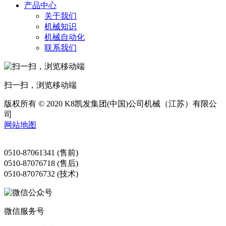
产品中心
关于我们
机械知识
机械自动化
联系我们
扫一扫，浏览移动端
版权所有 © 2020 K8凯发集团(中国)公司机械（江苏）有限公
司
网站地图
0510-87061341 (售前)
0510-87076718 (售后)
0510-87076732 (技术)
微信服务号