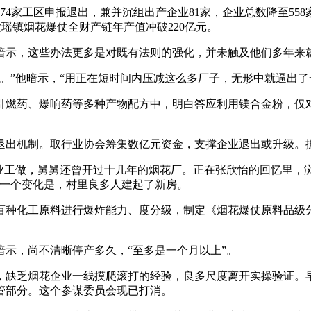
4家工区申报退出，兼并沉组出产企业81家，企业总数降至558
大瑶镇烟花爆仗全财产链年产值冲破220亿元。
示，这些办法更多是对既有法则的强化，并未触及他们多年来
”他暗示，“用正在短时间内压减这么多厂子，无形中就逼出了
药、爆响药等多种产物配方中，明白答应利用镁合金粉，仅对微
机制。取行业协会筹集数亿元资金，支撑企业退出或升级。据中
工做，舅舅还曾开过十几年的烟花厂。正在张欣怡的回忆里，浏阳
另一个变化是，村里良多人建起了新房。
种化工原料进行爆炸能力、度分级，制定《烟花爆仗原料品级分
，尚不清晰停产多久，“至多是一个月以上”。
乏烟花企业一线摸爬滚打的经验，良多尺度离开实操验证。早
管部分。这个参谋委员会现已打消。