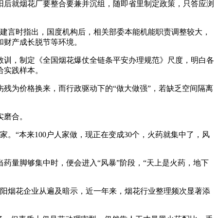
后就烟花厂要整合要兼并沉组，随即省里制定政策，只答应浏
产建言时指出，国度机构后，相关部委本能机能职责调整较大，
和财产成长脱节等环境。
训，制定《全国烟花爆仗全链条平安办理规范》尺度，明白各
给实践样本。
残为价格换来，而行政驱动下的“做大做强”，若缺乏空间隔离
实磨合。
。“本来100户人家做，现正在变成30个，火药就集中了，风
量脚够集中时，便会进入“风暴”阶段，“天上是火药，地下
阳烟花企业从遍及暗示，近一年来，烟花行业整理频次显著添