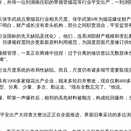
，外埠一位到湖南任职的带领管烟花等行业平安出产，一到浏阳
长张学武就点窜烟花行业相关尺度。张学武第6年为烟花爆仗财
不明白，财产成长没有牵头机构，部分之间职责混合，平安监管
业国标的先天缺陷及优化》。他们，连系浏阳财产规模和变乱教
、功课规程需同步更新新原料利用规范，为国度层面尺度修订供
管理，一直正在两难中扭捏：过于分离的做坊曾以无数肢体伤
难”。
业尺度系统的布局性缺陷。而且，尺度仍有诸多细节需要取现
000多家烟花出产企业，颠末多轮归并整改，现在仅剩400多家
小型、分离、少量、多次、勤运走。“现在全数忘完了。”他说。
即第一声爆炸后，相邻的高危材料被顺次，构成轮回爆炸；当药
平安出产大排查大整治正正在全面推进。界面旧事采访的多位浏