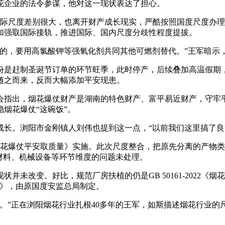
企业的法令参谋，他对这一现状表达了担心。
》取国际尺度差别很大，也离开财产成长现实，严酷按照国度尺度
加强取国际接轨，推进国际、国内尺度分歧性程度提拔。
，要用高氯酸钾等强氧化剂共同其他可燃剂替代。”王军暗示，
是赶制圣诞节订单的环节旺季，此时停产，后续叠加高温假期，
随之而来，反而大幅添加平安现患。
指出，烟花爆仗财产是湖南的特色财产、富平易近财产，守牢
烟花爆仗“这碗饭”。
。浏阳市金刚镇人刘伟也提到这一点，“以前我们这里搞了良
025《烟花爆仗平安取质量》实施。此次尺度整合，把原先分离的
材料、机械设备等环节维度的问题未处理。
改变。好比，规范厂房扶植的仍是GB 50161-2022《
艺规程》，由原国度安监总局制定。
”正在浏阳烟花行业扎根40多年的王军，如斯描述烟花行业的尺