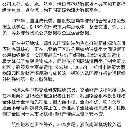
公司以公、铁、水、航空、港口等范畴数据资本共享和开辟操
纵为焦点，资金流，构开国家级物流大数据平台。
2025年，国度成长委、国度数据局等部分结合鞭策物流数
据互联试点，以16个东部城市为焦点载体，整合交通、铁、海
关、等多部分物流公共数据取企业运营数据。
正在中部地域，郑州以国际陆港为焦点打制新能源汽车供
应链办事核心，正在比亚迪厂区取公用铁功课场坐之间设置了
公用物畅通道，实现商品车“从出产线到卸车线”零板车运输，
极大降低了短驳运输成本。同时依托国际陆港西坐打制物流功
能区，鞭策及大商品运输“公转铁”。2025年，郑州市鞭策大型
物流园区取财产深度融合成长这一经验入选国度分析货运枢纽
补链强链第一批典型经验。
同济大学中邦交通研究院研究员、交通财产取物流核心从
任林坦向21世纪经济报道记者注释称，我国物流根本设备规模
全体处于全球领先程度，但大而不强、全而不优、联而欠亨、
通而不畅等问题持久存正在，既推高了全社会物流成本，也限
制了全国同一大市场扶植和财产链供应链平安不变。
航空短板也正在补齐。2025岁尾，嘉兴南湖机场投入运