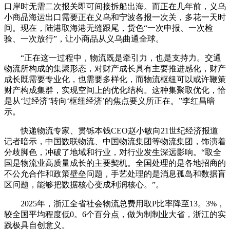
口岸时无需二次报关即可间接拆船出海。而正在几年前，义乌
小商品海运出口需要正在义乌和宁波各报一次关，多花一天时
间。现在，陆港取海港无缝跟尾，货色“一次申报、一次检
验、一次放行”，让小商品从义乌曲通全球。
“正在这一过程中，物流既是牵引力，也是支持力。交通
物流所构成的集聚形态，对财产成长具有主要推进感化，财产
成长既需要专业化，也需要多样化，而物流枢纽可以或许鞭策
财产构成集群，实现空间上的优化结构。这种集聚取优化，恰
是从‘过经济’转向‘枢纽经济’的焦点要义所正在。”李红昌暗
示。
快递物流专家、贯铄本钱CEO赵小敏向21世纪经济报道
记者暗示，中国数联物流、中国物流集团等物流集团，饰演着
分歧脚色，冲破了地域和行业，对行业发生深远影响。“取全
国是物流业高质量成长的主要契机。全国处理的是各地招商的
不公允合作和政策壁垒问题，手艺处理的是消息孤岛和数据盲
区问题，能够把数据核心变成利润核心。”。
2025年，浙江全省社会物流总费用取P比率降至13。3%，
较全国平均程度低0。6个百分点，做为制制业大省，浙江的实
践极具自创意义。