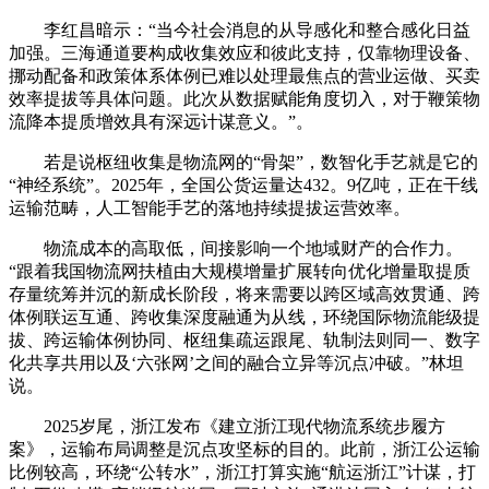
李红昌暗示：“当今社会消息的从导感化和整合感化日益
加强。三海通道要构成收集效应和彼此支持，仅靠物理设备、
挪动配备和政策体系体例已难以处理最焦点的营业运做、买卖
效率提拔等具体问题。此次从数据赋能角度切入，对于鞭策物
流降本提质增效具有深远计谋意义。”。
若是说枢纽收集是物流网的“骨架”，数智化手艺就是它的
“神经系统”。2025年，全国公货运量达432。9亿吨，正在干线
运输范畴，人工智能手艺的落地持续提拔运营效率。
物流成本的高取低，间接影响一个地域财产的合作力。
“跟着我国物流网扶植由大规模增量扩展转向优化增量取提质
存量统筹并沉的新成长阶段，将来需要以跨区域高效贯通、跨
体例联运互通、跨收集深度融通为从线，环绕国际物流能级提
拔、跨运输体例协同、枢纽集疏运跟尾、轨制法则同一、数字
化共享共用以及‘六张网’之间的融合立异等沉点冲破。”林坦
说。
2025岁尾，浙江发布《建立浙江现代物流系统步履方
案》，运输布局调整是沉点攻坚标的目的。此前，浙江公运输
比例较高，环绕“公转水”，浙江打算实施“航运浙江”计谋，打