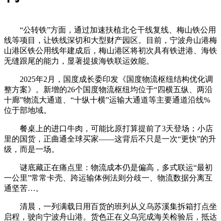
“公转铁”方面，通过加速扶植北仑干线复线、梅山铁公用
线等项目，让铁线深切和大型财产园区。目前，宁波舟山港梅
山港区铁公用线年建成后，梅山港区将初次具有铁进港、海铁
无缝跟尾的能力，显著提拔海铁联运效能。
2025年2月，国度成长委印发《国度物流枢纽结构优化调
整方案》。新增的26个国度物流枢纽均位于“四横五纵、两沿
十廊”物流大通道、“十纵十横”运输大通道等主要通道沿线%
位于部地域。
餐桌上的进口牛肉，可能比原打算提前了3天登场；小店
里的国货，正曲通全球买家——这背后不只是一次“更快”的升
级，而是一场。
谜底藏正在痛点里：物流成本仍是偏高，多式联运“最初
一公里”常常卡壳、跨运输体例法则分歧一、物流数据分离互
通坚苦…。
清晨，一列满载日用百货的班列从义乌苏溪集拆箱打点坐
启程，驶向宁波舟山港。货色正在义乌完成海关检验后，抵达