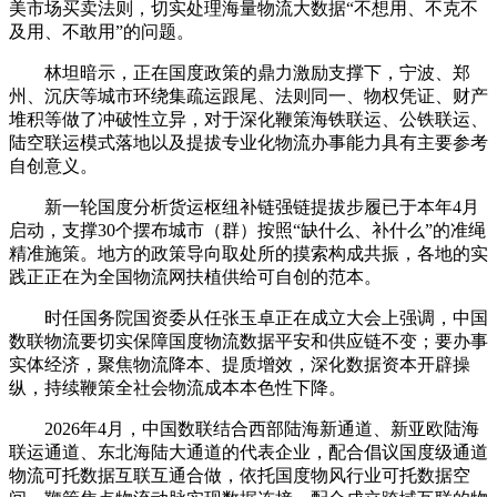
美市场买卖法则，切实处理海量物流大数据“不想用、不克不
及用、不敢用”的问题。
林坦暗示，正在国度政策的鼎力激励支撑下，宁波、郑
州、沉庆等城市环绕集疏运跟尾、法则同一、物权凭证、财产
堆积等做了冲破性立异，对于深化鞭策海铁联运、公铁联运、
陆空联运模式落地以及提拔专业化物流办事能力具有主要参考
自创意义。
新一轮国度分析货运枢纽补链强链提拔步履已于本年4月
启动，支撑30个摆布城市（群）按照“缺什么、补什么”的准绳
精准施策。地方的政策导向取处所的摸索构成共振，各地的实
践正正在为全国物流网扶植供给可自创的范本。
时任国务院国资委从任张玉卓正在成立大会上强调，中国
数联物流要切实保障国度物流数据平安和供应链不变；要办事
实体经济，聚焦物流降本、提质增效，深化数据资本开辟操
纵，持续鞭策全社会物流成本本色性下降。
2026年4月，中国数联结合西部陆海新通道、新亚欧陆海
联运通道、东北海陆大通道的代表企业，配合倡议国度级通道
物流可托数据互联互通合做，依托国度物风行业可托数据空