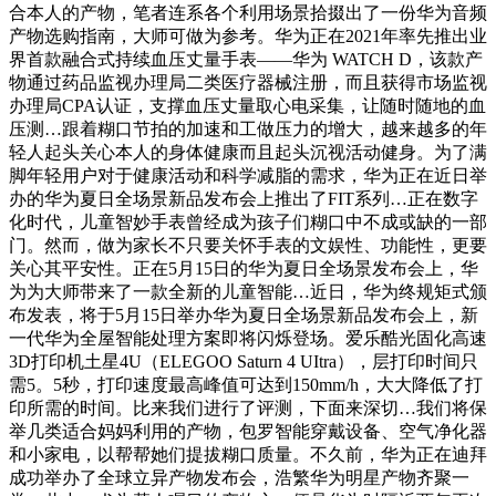
合本人的产物，笔者连系各个利用场景拾掇出了一份华为音频
产物选购指南，大师可做为参考。华为正在2021年率先推出业
界首款融合式持续血压丈量手表——华为 WATCH D，该款产
物通过药品监视办理局二类医疗器械注册，而且获得市场监视
办理局CPA认证，支撑血压丈量取心电采集，让随时随地的血
压测…跟着糊口节拍的加速和工做压力的增大，越来越多的年
轻人起头关心本人的身体健康而且起头沉视活动健身。为了满
脚年轻用户对于健康活动和科学减脂的需求，华为正在近日举
办的华为夏日全场景新品发布会上推出了FIT系列…正在数字
化时代，儿童智妙手表曾经成为孩子们糊口中不成或缺的一部
门。然而，做为家长不只要关怀手表的文娱性、功能性，更要
关心其平安性。正在5月15日的华为夏日全场景发布会上，华
为为大师带来了一款全新的儿童智能…近日，华为终规矩式颁
布发表，将于5月15日举办华为夏日全场景新品发布会上，新
一代华为全屋智能处理方案即将闪烁登场。爱乐酷光固化高速
3D打印机土星4U（ELEGOO Saturn 4 UItra），层打印时间只
需5。5秒，打印速度最高峰值可达到150mm/h，大大降低了打
印所需的时间。比来我们进行了评测，下面来深切…我们将保
举几类适合妈妈利用的产物，包罗智能穿戴设备、空气净化器
和小家电，以帮帮她们提拔糊口质量。不久前，华为正在迪拜
成功举办了全球立异产物发布会，浩繁华为明星产物齐聚一