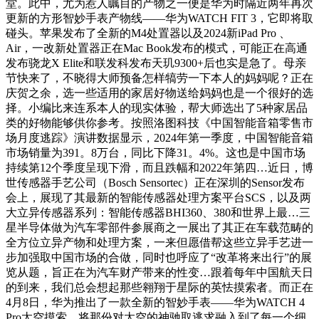
堂。此中，尤为惹人瞩目的产物之一便是华为时隔近两年再次
更新的方形智妙手表产物线——华为WATCH FIT 3，它即将取
碰头。苹果发布了全新的M4处置器以及2024新iPad Pro 、
Air，一改新处置器正在Mac Book发布的模式，可能正在高通
发布骁龙X Elite和联发科发布天玑9300+后也实是急了。母亲
节快来了，不晓得大师预备怎样犒劳一下本人的妈妈呢？正在
庆贺之余，选一些适用的家居好物送给妈妈也是一个很好的选
择。小编比来连系本人的现实体验，帮大师选出了5种家居品
类的好物能够供你参考。按照洛图科技《中国智能音箱零售市
场月度逃踪》演讲数据显示，2024年第一季度，中国智能音箱
市场销量为391。8万台，同比下降31。4%。这也是中国市场
持续第12个季度呈现下滑，而且跌幅和2022年第四…近日，博
世传感器手艺公司（Bosch Sensortec）正在深圳的Sensor发布
会上，展现了其最新的智能传感器处理方案平台SCS，以及两
大立异传感器系列：智能传感器BHI360、380和世界上最…三
星半导体做为汽车零部件参展商之一展出了其正在车载范畴的
全方位立异产物和处理方案，一来但愿借帮这些立异手艺进一
步加强取中国市场的合做，同时也呼应了“改革将来出行”的展
览从题，旨正在为汽车财产带来的性变…跟着每年中国航天日
的到来，我们总会想起那些翱翔于星际的英怯摸索者。而正在
4月8日，华为推出了一款全新的智妙手表——华为WATCH 4
Pro太空摸索，将那份对太空的神驰取逃求融入到了每一个细