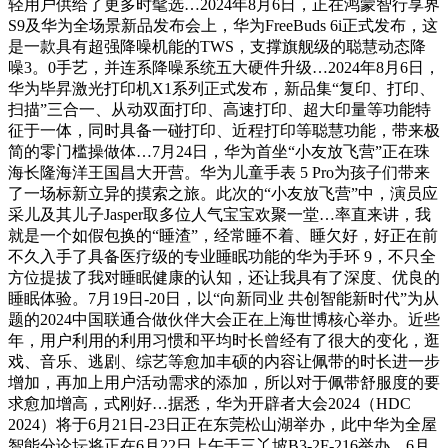
轻用户供给了更多时髦选…2024年8月6日，正在鸿蒙智行享界
S9及华为全场景新品发布会上，华为FreeBuds 6i正式发布，这
是一款具有超强降噪机能的TWS，支撑旗舰级的聪慧动态降
噪3。0手艺，并连系降噪系统五大硬件升级…2024年8月6日，
华为毕昇激光打印机X1系列正式发布，新品集“复印、打印、
扫描”三合一、从动双面打印、高速打印、超大印量等功能特
征于一体，同时具备一碰打印、近程打印等聪慧功能，带来极
简的零门槛操做体…7月24日，华为首坐“小友放飞营”正在珠
海长隆海洋王国昌大开营。华为儿童手表 5 Pro为孩子们带来
了一场标新立异的摸索之旅。此次的“小友放飞营”中，演员应
采儿及其儿子Jasper取多位人气宝宝欢聚一堂…率直来讲，我
就是一个如假包换的“睡渣”，经常睡不着、睡欠好，好正在前
不久入手了具备医疗级的专业睡眠功能的华为手环 9，不只全
方位提拔了我对睡眠健康的认知，还让我具有了深度、优良的
睡眠体验。7月19日-20日，以“向新同业 共创智能新时代”为从
题的2024中国联通合做伙伴大会正在上海世博核心举办。近些
年，用户利用的利用习惯和平均时长曾经有了很大的变化，逛
戏、音乐、逃剧、综艺等愈加丰硕的内容让佩带的时长进一步
增加，再加上用户活动需求的添加，所以对于佩带舒服度的要
求愈加增高，式刚好…据悉，华为开辟者大会2024（HDC
2024）将于6月21日-23日正在东莞松山湖举办，此中华为全屋
智能分论坛将正在6月22日上午于三丫坡B3-2F-216举办。6月