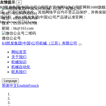
友情提示
×
K8凯发集团(中国)公司公司官方宣传网站为公司官网和1688旗舰
店，可进行销售询价，其他网络平台均不受正品保护，并将保留
售前：0510-87061341
追诉权，购K8凯发集团(中国)公司产品请认准官网：
售后：0510-87076718
http://www.957323.com
技术：0510-87076708
邮箱：bk@163.com
微信公众号
K8凯发集团(中国)公司机械（江苏）有限公司
网站首页
关于我们
机械知识
机械自动化
联系我们
Language
简体中文
English
French