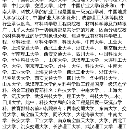
学、中北大学、交通大学。此中，中国矿业大学(徐州和)、中
南大学、科技大学的矿业工程是国度一级沉点学科。中国地质
大学(武汉和)，中国矿业大学(和徐州)，成都理工大学等院校
行业承认度高。材料科学取工程类院校，材料科学涉及范畴很
广，几乎大天然中一切物质都是其研究的对象，因而分歧院校
的材料类专业的研究对象也分歧。焦点专业有材料科学取工
程、材料物理、材料化学等。科技大学、中南大学、工业大
学、上海交通大学、西北工业大学、浙江大学、、航空航天大
学、华南理工大学、西安交通大学、四川大学、中国科技大
学、华中科技大学、、山东大学、武汉理工大学、大连理工大
学、大学、南京理工大学。此中，大学、科技大学、中南大
学、工业大学、上海交通大学、西北工业大学、浙江大学、、
航空航天大学、西安交通大学、四川大学、华中科技大学、、
山东大学、武汉理工大学的材料科学取工程是国度一级沉点学
科。冶金工程教育部排名：科技大学、中南大学、、上海大
学、沉庆大学、武汉科技大学、理工大学、科技大学(二本)、
四川大学。此中，科技大学和的冶金工程是国度一级沉点学
科。教育部排名前20名院校有：西南交通大学、东南大学、交
通大学、航空航天大学、同济大学、大连海事大学、中南大
学、长安大学、工业大学、南京航空航天大学、大学、西北工
业大学、沉庆交通大学、长沙理工大学、武汉理工大学、理工