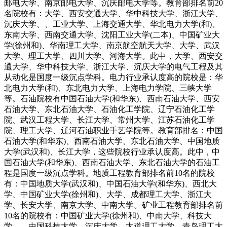
邮电大学、南京邮电大学、沉庆邮电大学等。教育部排名前20
名院校有：大学、西安交通大学、华中科技大学、浙江大学、
沉庆大学、、工业大学、上海交通大学、华北电力大学(和)、
东南大学、西南交通大学、沈阳工业大学(二本)、中国矿业大
学(徐州和)、华南理工大学、南京航空航天大学、大学、武汉
大学、理工大学、四川大学、河海大学。此中，大学、西安交
通大学、华中科技大学、浙江大学、沉庆大学的电气工程及其
从动化是国度一级沉点学科。电力行业承认度高的院校是：华
北电力大学(和)、东北电力大学、上海电力学院、三峡大学
等。石油院校有中国石油大学(和华东)、西南石油大学、西安
石油大学、东北石油大学、石油化工学院、辽宁石油化工学
院、武汉工程大学、长江大学、常州大学、江苏石油化工学
院、理工大学、辽河石油职业手艺学院等。教育部排名：中国
石油大学(和华东)、西南石油大学、东北石油大学、中国地质
大学(武汉和)、长江大学，这些院校行业承认度高。此中，中
国石油大学(和华东)、西南石油大学、东北石油大学的石油工
程是国度一级沉点学科。地质工程教育部排名前10名的院校
有：中国地质大学(武汉和)、中国石油大学(和华东)、西北大
学、中国矿业大学(徐州和)、大学、成都理工大学、浙江大
学、长安大学、南京大学、中南大学。矿业工程教育部排名前
10名的院校有：中国矿业大学(徐州和)、中南大学、科技大
学、、中国科技大学、沉庆大学、太道理工大学、青岛理工大