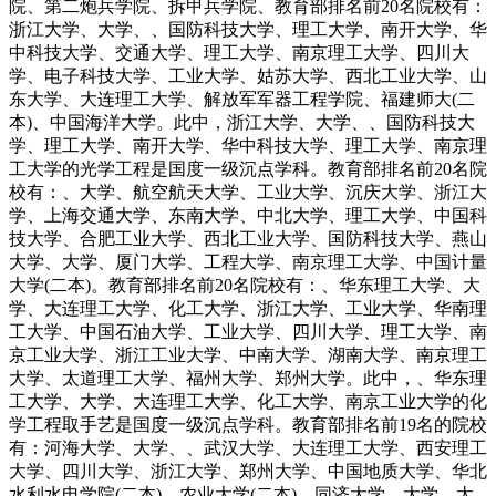
院、第二炮兵学院、拆甲兵学院、教育部排名前20名院校有：
浙江大学、大学、、国防科技大学、理工大学、南开大学、华
中科技大学、交通大学、理工大学、南京理工大学、四川大
学、电子科技大学、工业大学、姑苏大学、西北工业大学、山
东大学、大连理工大学、解放军军器工程学院、福建师大(二
本)、中国海洋大学。此中，浙江大学、大学、、国防科技大
学、理工大学、南开大学、华中科技大学、理工大学、南京理
工大学的光学工程是国度一级沉点学科。教育部排名前20名院
校有：、大学、航空航天大学、工业大学、沉庆大学、浙江大
学、上海交通大学、东南大学、中北大学、理工大学、中国科
技大学、合肥工业大学、西北工业大学、国防科技大学、燕山
大学、大学、厦门大学、工程大学、南京理工大学、中国计量
大学(二本)。教育部排名前20名院校有：、华东理工大学、大
学、大连理工大学、化工大学、浙江大学、工业大学、华南理
工大学、中国石油大学、工业大学、四川大学、理工大学、南
京工业大学、浙江工业大学、中南大学、湖南大学、南京理工
大学、太道理工大学、福州大学、郑州大学。此中，、华东理
工大学、大学、大连理工大学、化工大学、南京工业大学的化
学工程取手艺是国度一级沉点学科。教育部排名前19名的院校
有：河海大学、大学、、武汉大学、大连理工大学、西安理工
大学、四川大学、浙江大学、郑州大学、中国地质大学、华北
水利水电学院(二本)、农业大学(二本)、同济大学、大学、太