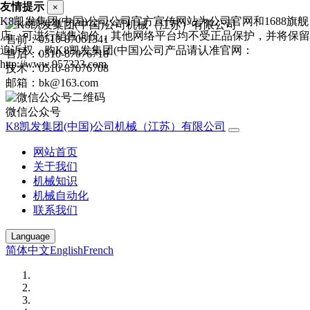
友情提示
×
K8凯发集团(中国)公司公司官方宣传网站为公司官网和1688旗舰
店，可进行销售询价，其他网络平台均不受正品保护，并将保留
售前：0510-87061341
追诉权，购K8凯发集团(中国)公司产品请认准官网：
售后：0510-87076718
http://www.957323.com
技术：0510-87076708
邮箱：bk@163.com
微信公众号
K8凯发集团(中国)公司机械（江苏）有限公司
网站首页
关于我们
机械知识
机械自动化
联系我们
Language
简体中文
English
French