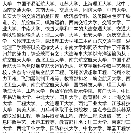
大学、中国平易近航大学、江苏大学、上海理工大学。此中，
西南交通大学、东南大学、交通大学、同济大学、中南大学、
长安大学的交通运输是国度一级沉点学科。这类院校包罗了铁
道、公、航空航天、帆海运输。西南交通大学、交通大学、工
业大学、中南大学、铁道大学和二本的大连交通大学、交通大
学以铁道运输为从；理工大学、大学、长安大学、沉庆交通大
学、长沙理工大学、武汉理工大学和二本的山东交通学院、湖
北理工学院等以公运输为从；东南大学和同济大学由于汗青和
归并的缘由，铁公兼而有之；大连海事大学以海洋运输为从；
航空航天大学、西北工业大学、南京航空航天大学、中国平易
近航大学当然以航空航天运输为从。航空宇航科学取手艺类院
校，焦点专业是航空航天工程、飞翔器设想取工程、飞翔器动
力工程、飞翔器制制工程等。教育部排名：航空航天大学、西
北工业大学、南京航空航天大学、国防科技大学、理工大学、
浙江大学、工程大学、解放军配备批示学院、厦门大学、中国
平易近航大学、中北大学、四川大学。教育部排名：上海交通
大学、工程大学、、大连理工大学、西北工业大学、江苏科技
大学、集美大学。刀兵科学取手艺类院校，焦点专业是兵器系
统取发射工程、地面兵器灵活工程、弹药工程取爆破手艺、消
息匹敌手艺、水声工程等。教育部排名：理工大学、南京理工
大学、西北工业大学、国防科技大学、中北大学、军器工程学