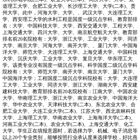
道理工大学、合肥工业大学、长沙理工大学、大学(二本)、贵
州大学。此中，河海大学、大学、、武汉大学、大连理工大
学、西安理工大学的水利工程是国度一级沉点学科。教育部排
名：大学、中国科技大学、大学、西安交通大学、工程大学、
上海交通大学、四川大学、大学、南京航空航天大学。教育部
排名前20名院校有：大学、浙江大学、工业大学、大学、同济
大学、南京大学、河海大学、南开大学、、厦门大学、中国海
洋大学、师范大学、大连理工大学、上海交通大学、中国科技
大学、沉庆大学、工业大学、大学、复旦大学、华东理工大
学。该类专业没有国度一级沉点学科。科学国度二级沉点学科
院校有：大学、师范大学、南开大学、南京大学、厦门大学、
中国海洋大学；工程国度二级沉点学科院校有：大学、大连理
工大学、工业大学、同济大学、浙江大学、湖南大学、西安建
建科技大学。教育部排名前20名院校有：江南大学、中国农业
大学、华南理工大学、浙江大学、南京农业大学、中国海洋大
学、华中农业大学、天津科技大学(二本)、东北农业大学、合
肥工业大学、大连工业大学(二本)、江苏大学、西北农林科技
大学、上海理工大学、华南农业大学、上海海洋大学(二本)、
河南工业大学(二本)、农业大学(二本)、上海交通大学、化工
大学。学生正在填报意愿时，若选择力学、机械、电子消息等
以上20个专业类别，能够按照行业承认度来选择学校，好比燕