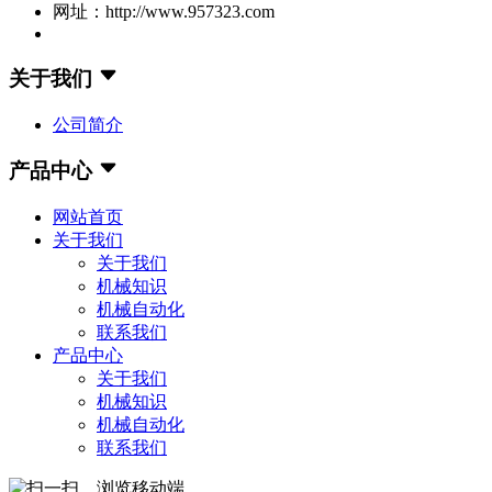
网址：http://www.957323.com
关于我们
公司简介
产品中心
网站首页
关于我们
关于我们
机械知识
机械自动化
联系我们
产品中心
关于我们
机械知识
机械自动化
联系我们