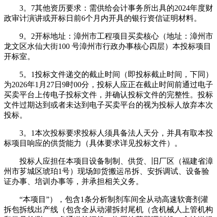
3。7其他资历要求：需供给会计事务所出具的2024年度财
政审计演讲或开标日前6个月内开具的银行资信证明材料。
9。2开标地址：漳州市工程项目买卖核心（地址：漳州市
龙文区水仙大街100 号漳州市行政办事核心四层）本投标项目
开标室。
5。1投标文件递交的截止时间（即投标截止时间，下同）
为2026年1月27日9时00分，投标人应正在截止时间前通过电子
买卖平台上传电子投标文件，并确认投标文件的完整性。投标
文件过期达到或者未达到电子买卖平台的视为投标人放弃本次
投标。
3。1本次投标要求投标人须具备法人天分，并具有取本投
标项目响应的供货能力（具体要求详见投标文件）。
投标人应担任本项目设备制制、供货、旧厂区（福建省漳
州市芗城区琥珀1号）现场卸货搬运吊拆、安拆调试、设备验
证办事、培训办事等，并承担相关义务。
“本项目”），包含1条分析制剂车间全从动高速软膏剂灌
拆包拆线出产线（包含全从动灌拆封尾机（含机械人上管机构