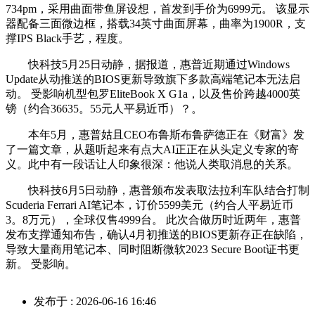
734pm，采用曲面带鱼屏设想，首发到手价为6999元。 该显示
器配备三面微边框，搭载34英寸曲面屏幕，曲率为1900R，支
撑IPS Black手艺，程度。
快科技5月25日动静，据报道，惠普近期通过Windows
Update从动推送的BIOS更新导致旗下多款高端笔记本无法启
动。 受影响机型包罗EliteBook X G1a，以及售价跨越4000英
镑（约合36635。55元人平易近币）？。
本年5月，惠普姑且CEO布鲁斯布鲁萨德正在《财富》发
了一篇文章，从题听起来有点大AI正正在从头定义专家的寄
义。此中有一段话让人印象很深：他说人类取消息的关系。
快科技6月5日动静，惠普颁布发表取法拉利车队结合打制
Scuderia Ferrari AI笔记本，订价5599美元（约合人平易近币
3。8万元），全球仅售4999台。 此次合做历时近两年，惠普
发布支撑通知布告，确认4月初推送的BIOS更新存正在缺陷，
导致大量商用笔记本、同时阻断微软2023 Secure Boot证书更
新。 受影响。
发布于 : 2026-06-16 16:46