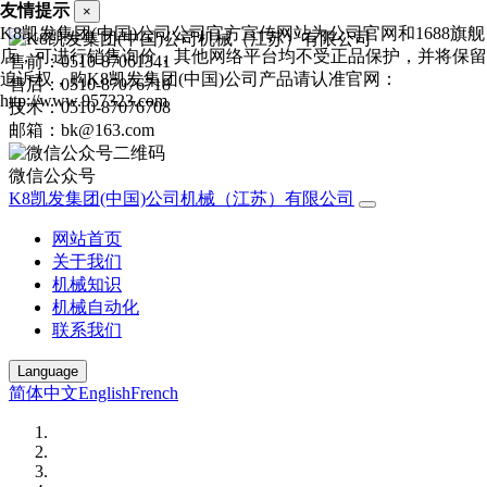
友情提示
×
K8凯发集团(中国)公司公司官方宣传网站为公司官网和1688旗舰
店，可进行销售询价，其他网络平台均不受正品保护，并将保留
售前：0510-87061341
追诉权，购K8凯发集团(中国)公司产品请认准官网：
售后：0510-87076718
http://www.957323.com
技术：0510-87076708
邮箱：bk@163.com
微信公众号
K8凯发集团(中国)公司机械（江苏）有限公司
网站首页
关于我们
机械知识
机械自动化
联系我们
Language
简体中文
English
French