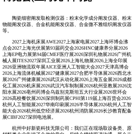
陶瓷细密阐发取检测仪器：粉末化学成分阐发仪器、粉末
物能阐发仪器、合金机能阐发仪器、合金微不雅组织阐发仪器
等。
2027上海机床展AWE2027上海家电展2027上海环博会沸
点会2027上海光伏展第93届药交会2026HNC健康养分展2026
上海EP电力展第94届CMEF医疗展2026深圳礼物展2026广州机
械人展ITES2027深圳工业展2026上海礼物展2026上海全印展
2026亚洲物流双年展AICE亚洲人工智能大会2027天津高博会
2026上海流体机械展2027健康展2027合肥半导体展2026西北水
展2026广州健康展2026武汉从动化展2026上海五金展2026成都
化工展2026机床展2026武汉汽车制制展2026杭州亚教展2026沈
阳水展2026亳州药博会乌兹别克斯坦五大行业展2026世环会
2026高校餐饮展2026深圳制药展CPHI第119届上海百货会2026
杭州人工智能展2027华南印刷展2026半导体展2026杭州人工智
能大会2026杭州低空经济展2026杭州消防展2026长沙教育配备
展CIBF2027深圳电池展。
杭州中好新瓷科技无限公司：我们正在现场取设备类、原