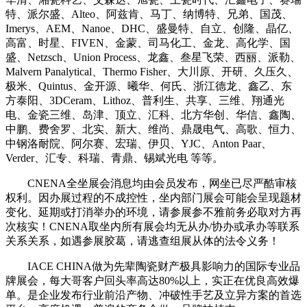
特、派尔盛、Alteo、阿兹肯、马丁、纳博特、兄弟、国茂、
Imerys、AEM、Nanoe、DHC、盛曼特、自立、创隆、晶亿、
高富、时星、FIVEN、金蒙、司马化工、金龙、高化学、国
盛、Netzsch、Union Process、龙鑫、叁星飞荣、西丽、派勒、
Malvern Panalytical、Thermo Fisher、大川原、开研、久压久、
极米、Quintus、金开源、曦华、何氏、浙江德龙、鑫乙、东
方泰阳、3DCeram、Lithoz、普利生、共享、三维、翔通光
电、金瓷三维、岛津、顶立、汇科、北方华创、华信、鑫陶、
中鹏、费舍罗、北实、新大、维尚、鼎晟电气、高歌、恒力、
中钢洛耐院、阿尔赛、宏瑞、伊贝、YJC、Anton Paar、
Verder、汇专、科瑞、青鼎、锡斌光电 等等。
CNENA全坐展会消息均由会员发布，网坐已尽严酷审核
权利。因办展过程的不成控性，坐内部门展会可能会呈现题材
变化、延期或打消举办的环境，请参展参不雅前务必取对方再
次核实！CNENA取坐内所有展会均无从办/协办或承办等联系
关系关系，如遇参展胶葛，请逃查组展从体的法令义务！
IACE CHINA做为先辈陶瓷财产极具影响力的国际专业品
牌展会，每大哥客户回头率高达80%以上，实正在优良高效爆
单。是企业发布行业前沿产物、冲破性手艺及立异方案的首选