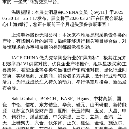
求的“一坐式”商贸交换平台。
温暖提醒：本展会消息由CNENA会员【jovy11】于2025-
05-30 13！25！17发布。展会将于2026-03-24正在国度会展核
心(上海)举行，您正在展前三个月起头预备参展事宜！
上海电器股份无限公司：本次来不雅展是想采购设备类的
产物，有找到方针的展商，后续能够进行相关项目标合做，对
展馆现场的办事和展商的类别都感觉很对劲。
IACE CHINA 做为先辈陶瓷行业的“风向标”，极其注沉并
积极举办1V1供需对接、优良企业产物推介、组织星级买家/主
要集体、看望企业等各类勾当推进产销精准对接、强化行业间
交换。实现展商、采购商、消费者多方共赢，激刊行业朝气取
活力，为行业成长注入持久的动力。举行供需对接会、新品发
布会等。
Saint-Gobain、BOSCH、BASF、Hgans、中材高新、国
瓷、中铝、信柏、东方锆业、华美、硅元、山田研磨、新特能
源、江苏宜兴陶瓷财产园、夏阳、长玉特陶、玉发、大昌、申
兴、钧乔行、湛蓝航盾、中兴实强、三责、立新、金鸿、兰
天、上硅聚力、六合、伏尔肯、正兴、硼达、金琨、施迈尔、
华清、湘瓷科艺、艾森达、旭瓷、上瓷时代、汇鑫电子、赛瑞