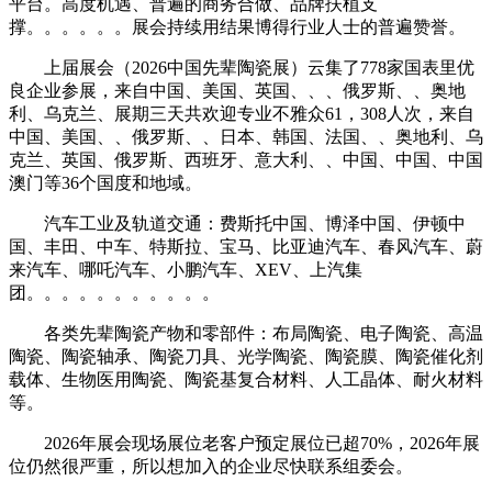
平台。高度机遇、普遍的商务合做、品牌扶植支
撑。。。。。。展会持续用结果博得行业人士的普遍赞誉。
上届展会（2026中国先辈陶瓷展）云集了778家国表里优
良企业参展，来自中国、美国、英国、、、俄罗斯、、奥地
利、乌克兰、展期三天共欢迎专业不雅众61，308人次，来自
中国、美国、、俄罗斯、、日本、韩国、法国、、奥地利、乌
克兰、英国、俄罗斯、西班牙、意大利、、中国、中国、中国
澳门等36个国度和地域。
汽车工业及轨道交通：费斯托中国、博泽中国、伊顿中
国、丰田、中车、特斯拉、宝马、比亚迪汽车、春风汽车、蔚
来汽车、哪吒汽车、小鹏汽车、XEV、上汽集
团。。。。。。。。。。。
各类先辈陶瓷产物和零部件：布局陶瓷、电子陶瓷、高温
陶瓷、陶瓷轴承、陶瓷刀具、光学陶瓷、陶瓷膜、陶瓷催化剂
载体、生物医用陶瓷、陶瓷基复合材料、人工晶体、耐火材料
等。
2026年展会现场展位老客户预定展位已超70%，2026年展
位仍然很严重，所以想加入的企业尽快联系组委会。