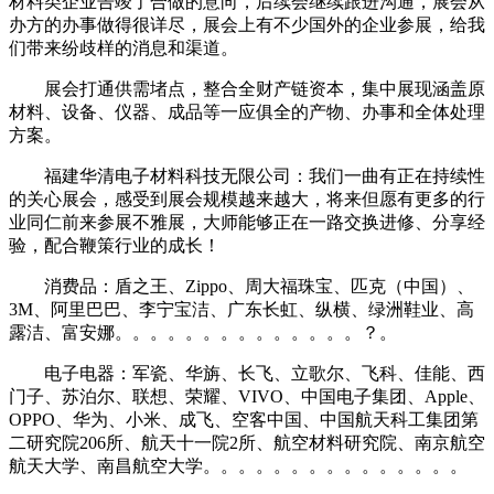
材料类企业告竣了合做的意向，后续会继续跟进沟通，展会从
办方的办事做得很详尽，展会上有不少国外的企业参展，给我
们带来纷歧样的消息和渠道。
展会打通供需堵点，整合全财产链资本，集中展现涵盖原
材料、设备、仪器、成品等一应俱全的产物、办事和全体处理
方案。
福建华清电子材料科技无限公司：我们一曲有正在持续性
的关心展会，感受到展会规模越来越大，将来但愿有更多的行
业同仁前来参展不雅展，大师能够正在一路交换进修、分享经
验，配合鞭策行业的成长！
消费品：盾之王、Zippo、周大福珠宝、匹克（中国）、
3M、阿里巴巴、李宁宝洁、广东长虹、纵横、绿洲鞋业、高
露洁、富安娜。。。。。。。。。。。。。。？。
电子电器：军瓷、华旃、长飞、立歌尔、飞科、佳能、西
门子、苏泊尔、联想、荣耀、VIVO、中国电子集团、Apple、
OPPO、华为、小米、成飞、空客中国、中国航天科工集团第
二研究院206所、航天十一院2所、航空材料研究院、南京航空
航天大学、南昌航空大学。。。。。。。。。。。。。。。