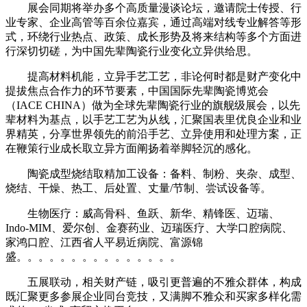
展会同期将举办多个高质量漫谈论坛，邀请院士传授、行
业专家、企业高管等百余位嘉宾，通过高端对线专业解答等形
式，环绕行业热点、政策、成长形势及将来结构等多个方面进
行深切切磋，为中国先辈陶瓷行业变化立异供给思。
提高材料机能，立异手艺工艺，非论何时都是财产变化中
提拔焦点合作力的环节要素，中国国际先辈陶瓷博览会
（IACE CHINA）做为全球先辈陶瓷行业的旗舰级展会，以先
辈材料为基点，以手艺工艺为从线，汇聚国表里优良企业和业
界精英，分享世界领先的前沿手艺、立异使用和处理方案，正
在鞭策行业成长取立异方面阐扬着举脚轻沉的感化。
陶瓷成型烧结取精加工设备：备料、制粉、夹杂、成型、
烧结、干燥、热工、后处置、丈量/节制、尝试设备等。
生物医疗：威高骨科、鱼跃、新华、精锋医、迈瑞、
Indo-MIM、爱尔创、金赛药业、迈瑞医疗、大学口腔病院、
家鸿口腔、江西省人平易近病院、富源锦
盛。。。。。。。。。。。。。。。
五展联动，相关财产链，吸引更普遍的不雅众群体，构成
既汇聚更多参展企业同台竞技，又满脚不雅众和买家多样化需