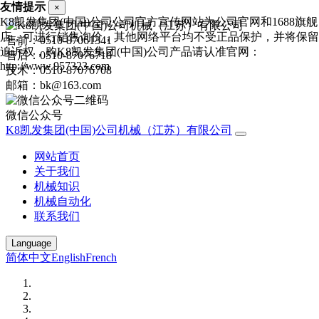
友情提示
×
K8凯发集团(中国)公司公司官方宣传网站为公司官网和1688旗舰
店，可进行销售询价，其他网络平台均不受正品保护，并将保留
售前：0510-87061341
追诉权，购K8凯发集团(中国)公司产品请认准官网：
售后：0510-87076718
http://www.957323.com
技术：0510-87076708
邮箱：bk@163.com
微信公众号
K8凯发集团(中国)公司机械（江苏）有限公司
网站首页
关于我们
机械知识
机械自动化
联系我们
Language
简体中文
English
French