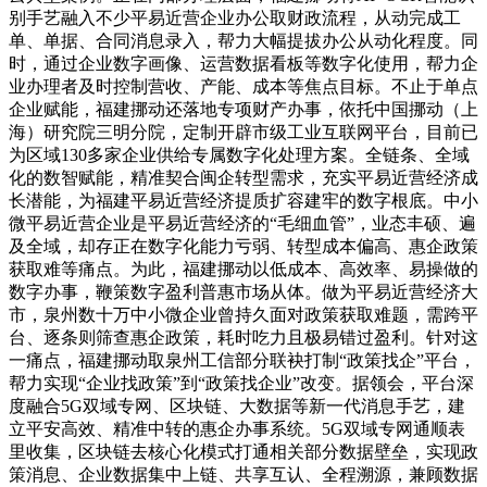
别手艺融入不少平易近营企业办公取财政流程，从动完成工
单、单据、合同消息录入，帮力大幅提拔办公从动化程度。同
时，通过企业数字画像、运营数据看板等数字化使用，帮力企
业办理者及时控制营收、产能、成本等焦点目标。不止于单点
企业赋能，福建挪动还落地专项财产办事，依托中国挪动（上
海）研究院三明分院，定制开辟市级工业互联网平台，目前已
为区域130多家企业供给专属数字化处理方案。全链条、全域
化的数智赋能，精准契合闽企转型需求，充实平易近营经济成
长潜能，为福建平易近营经济提质扩容建牢的数字根底。中小
微平易近营企业是平易近营经济的“毛细血管”，业态丰硕、遍
及全域，却存正在数字化能力亏弱、转型成本偏高、惠企政策
获取难等痛点。为此，福建挪动以低成本、高效率、易操做的
数字办事，鞭策数字盈利普惠市场从体。做为平易近营经济大
市，泉州数十万中小微企业曾持久面对政策获取难题，需跨平
台、逐条则筛查惠企政策，耗时吃力且极易错过盈利。针对这
一痛点，福建挪动取泉州工信部分联袂打制“政策找企”平台，
帮力实现“企业找政策”到“政策找企业”改变。据领会，平台深
度融合5G双域专网、区块链、大数据等新一代消息手艺，建
立平安高效、精准中转的惠企办事系统。5G双域专网通顺表
里收集，区块链去核心化模式打通相关部分数据壁垒，实现政
策消息、企业数据集中上链、共享互认、全程溯源，兼顾数据