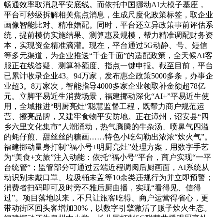
畅通效率取消息平安底线。而依托中国挪动AI大模子基座，
平台可秒级拆解相关焦点消息，生成尺度化政策标签，取企业
画像智能比对、精准婚配。同时，平台还立异政策事前评估系
统，提前模仿实施结果、测算惠及规模，帮力精准调配财务资
本，实现资金精准滴灌。现在，平台通过5G动静、号、短信
等多元渠道，为企业推送“千企千面”的适配政策，全天候AI客
服正在线答疑、测算补额度、指点一键申报。截至目前，平台
已累计收录企业43。94万家，发布惠企政策5000多条，办事企
业超3。8万家次，智能指导4000多家企业领取补金额超78亿
元。立脚平易近生消费场景，福建挪动深化“AI+”平易近生使
用，全域推进“明厨亮灶”聪慧监督工程，既帮力商户规范运
营、擦亮品牌，又建牢食物平安防地。正在漳州，诏安县“四
乡六里文化集市”人潮涌动，热气腾腾的牛杂汤、喷鼻气四溢
的蚝仔煎、甜丝丝的糖画……特色小吃勾勒出浓浓“炊火气”。
福建挪动量身打制“福小号+明厨亮灶”处理方案，用数字手艺
为“美食+文旅”注入动能：依托“福小号”平台，商户实现“一平
台统管”；监管部分可通过云端近程调阅后厨画面，AI系统从
动识别未戴口罩、垃圾桶未盖等10余类违规行为并立即预警；
消费者扫码即可及时旁不雅后厨曲播，实现“看得见、信得
过”。项目落地以来，不只让旅客吃得、商户运营得省心，更
带动街区回头客增加30%，以数字引擎激活了贩子炊火生态。