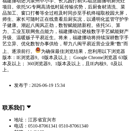
福建挪动还为泉州中小学、长儿园打制5G聪慧曲播明厨亮灶
项目。依托5G专网高清低时延传输劣势，后厨食材清洗、菜
品加工、窗口打餐等全过程及时同步至手机终端取校园大屏，
师生、家长可随时正在线查看后厨实况，以通明化监管守护学
子健康。潮起八闽风正劲，数智赋能踏新程。依托5G、算
力、工业互联网焦点能力，福建挪动让硬核数字手艺赋能财产
升级、温暖贩子平易近生。将来，福建挪动将持续深耕数字手
艺立异、优化数智办事供给，帮力八闽平易近营企业乘“数”而
上、逐浪前行。
为确保最佳浏览结果，您利用以下浏览器
版本：IE浏览器9。0版本及以上； Google Chrome浏览器 63版
本及以上； 360浏览器9。1版本及以上，且IE内核9。0及以
上。
发布于 : 2026-06-19 15:34
联系我们
地址：江苏省宜兴市
电话：0510-87061341 0510-87061340