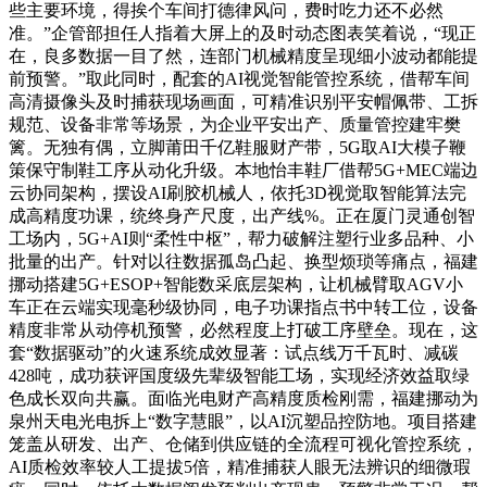
些主要环境，得挨个车间打德律风问，费时吃力还不必然
准。”企管部担任人指着大屏上的及时动态图表笑着说，“现正
在，良多数据一目了然，连部门机械精度呈现细小波动都能提
前预警。”取此同时，配套的AI视觉智能管控系统，借帮车间
高清摄像头及时捕获现场画面，可精准识别平安帽佩带、工拆
规范、设备非常等场景，为企业平安出产、质量管控建牢樊
篱。无独有偶，立脚莆田千亿鞋服财产带，5G取AI大模子鞭
策保守制鞋工序从动化升级。本地怡丰鞋厂借帮5G+MEC端边
云协同架构，摆设AI刷胶机械人，依托3D视觉取智能算法完
成高精度功课，统终身产尺度，出产线%。正在厦门灵通创智
工场内，5G+AI则“柔性中枢”，帮力破解注塑行业多品种、小
批量的出产。针对以往数据孤岛凸起、换型烦琐等痛点，福建
挪动搭建5G+ESOP+智能数采底层架构，让机械臂取AGV小
车正在云端实现毫秒级协同，电子功课指点书中转工位，设备
精度非常从动停机预警，必然程度上打破工序壁垒。现在，这
套“数据驱动”的火速系统成效显著：试点线万千瓦时、减碳
428吨，成功获评国度级先辈级智能工场，实现经济效益取绿
色成长双向共赢。面临光电财产高精度质检刚需，福建挪动为
泉州天电光电拆上“数字慧眼”，以AI沉塑品控防地。项目搭建
笼盖从研发、出产、仓储到供应链的全流程可视化管控系统，
AI质检效率较人工提拔5倍，精准捕获人眼无法辨识的细微瑕