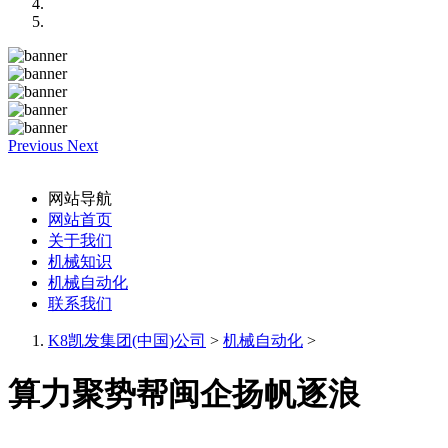
Previous
Next
网站导航
网站首页
关于我们
机械知识
机械自动化
联系我们
K8凯发集团(中国)公司
>
机械自动化
>
算力聚势帮闽企扬帆逐浪