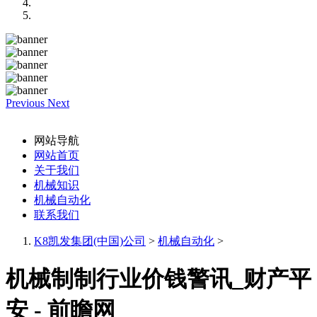
Previous
Next
网站导航
网站首页
关于我们
机械知识
机械自动化
联系我们
K8凯发集团(中国)公司
>
机械自动化
>
机械制制行业价钱警讯_财产平
安 - 前瞻网