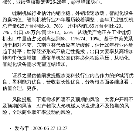
48%，业绩查核期笼盖26-28年，彰显增加决心。
缝制机械行业估计内销企稳，外销增速放缓，智能化设备
跑赢均值。缝制机械行业25年履历较着调整，全年工业缝纫机
总产量625万台/同比-8。76%，此中内销165万台/同比-29。
7%，出口528万台/同比+12。62%，从动类产物正在工业缝纫
机出口中量值占比别离达到68。11%/74。10%。基于中美关系
趋于相对不变、东南亚替代效应有所缓解，估计26年行业内销
趋于持平；世界经济形式不确定性提拔，出口大要率从高增加
转向中低速增加。通俗单机发卖仍将必然程度承压，从动化、
智能化设备需求无望连结增加。
证券之星估值阐发提醒杰克科技行业内合作力的护城河优
良，盈利能力优良，营收获长性优良，分析根基面各维度看，
估值合理。更多。
风险提醒：下逛需求回暖不及预期的风险，大客户开辟不
及预期的风险，AI产物取人形机械人研发进度不及预期的风
险，全球商业取汇率波动的风险。
发布于 : 2026-06-27 13:27