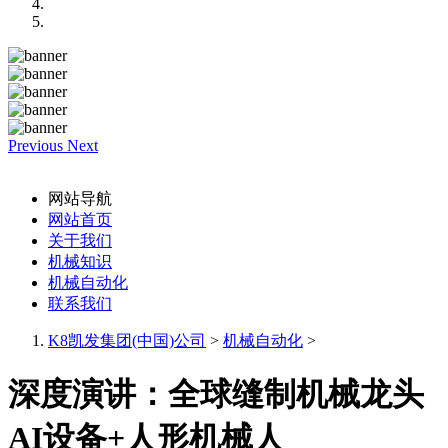
Previous
Next
网站导航
网站首页
关于我们
机械知识
机械自动化
联系我们
K8凯发集团(中国)公司
>
机械自动化
>
深度演讲：全球缝制机械龙头
AI设备+人形机械人