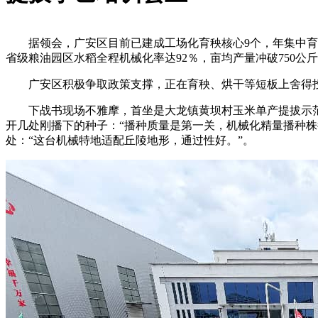
据领会，广安区目前已建成工场化育秧核心9个，年集中育秧
省级粮油园区水稻全程机械化率达92％，亩均产量冲破750公
广安区积极争取政策支撑，正在育秧、烘干等短板上舍得投
下战书现场不雅摩，首坐是大龙镇黄坝村玉米单产提拔示范
开几处刚播下的种子：“播种质量是第一关，机械化精量播种株
处：“这台机械特地适配丘陵地形，通过性好。”。