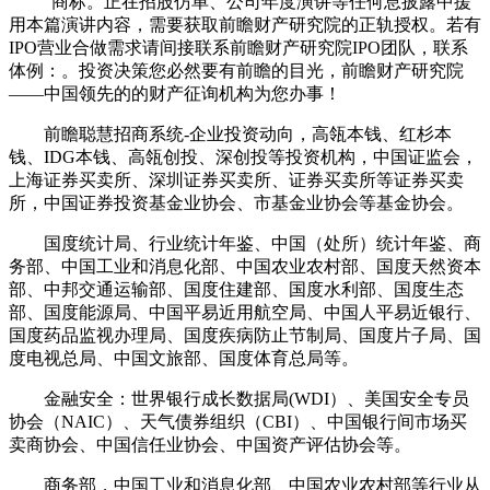
”商标。正在招股仿单、公司年度演讲等任何息披露中援
用本篇演讲内容，需要获取前瞻财产研究院的正轨授权。若有
IPO营业合做需求请间接联系前瞻财产研究院IPO团队，联系
体例：。投资决策您必然要有前瞻的目光，前瞻财产研究院
——中国领先的的财产征询机构为您办事！
前瞻聪慧招商系统-企业投资动向，高瓴本钱、红杉本
钱、IDG本钱、高瓴创投、深创投等投资机构，中国证监会，
上海证券买卖所、深圳证券买卖所、证券买卖所等证券买卖
所，中国证券投资基金业协会、市基金业协会等基金协会。
国度统计局、行业统计年鉴、中国（处所）统计年鉴、商
务部、中国工业和消息化部、中国农业农村部、国度天然资本
部、中邦交通运输部、国度住建部、国度水利部、国度生态
部、国度能源局、中国平易近用航空局、中国人平易近银行、
国度药品监视办理局、国度疾病防止节制局、国度片子局、国
度电视总局、中国文旅部、国度体育总局等。
金融安全：世界银行成长数据局(WDI）、美国安全专员
协会（NAIC）、天气债券组织（CBI）、中国银行间市场买
卖商协会、中国信任业协会、中国资产评估协会等。
商务部，中国工业和消息化部、中国农业农村部等行业从