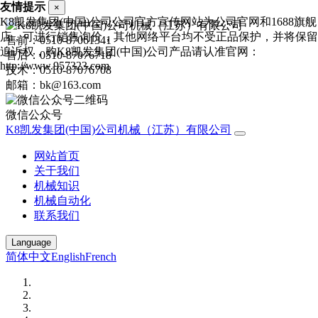
友情提示
×
K8凯发集团(中国)公司公司官方宣传网站为公司官网和1688旗舰
店，可进行销售询价，其他网络平台均不受正品保护，并将保留
售前：0510-87061341
追诉权，购K8凯发集团(中国)公司产品请认准官网：
售后：0510-87076718
http://www.957323.com
技术：0510-87076708
邮箱：bk@163.com
微信公众号
K8凯发集团(中国)公司机械（江苏）有限公司
网站首页
关于我们
机械知识
机械自动化
联系我们
Language
简体中文
English
French