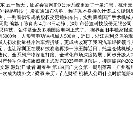
东 五一当天，证监会官网IPO公示系统更新了一条消息，杭州
“锐格科技”）发布通知布告称，称连系本身持久计谋成长规划及
，一则看似常规的股权变更通知布告，实则藏着国产手术机械人行
任天勤 编纂｜陈肖冉 4月23日动静，深圳市普渡科技股份无限公
思科技、弘晖基金及多地国度电网正式了。 据界面旧事独家报道
械狗5000台，人形带电功课机械人500台，近日，浙江吉利义
械人初次批量登岸汽车焊拆线，更成功改写了我国汽车焊拆领当
亿元，也让深圳正在硬科技赛道再添一张王牌近日，托盘仓储机械
迭代、全系列产物深度打磨、全球化市场深度拓展，同步升级人
产领军企业海康威视正式发布2025年年度演讲，接踵披露的20
文源 源媒汇 做者 谢春生 第139届广交会第一期刚落幕，广州
次成为境外文 / 梁添 来历 / 节点财经 机械人公司什么时
！