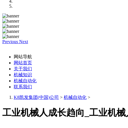
Previous
Next
网站导航
网站首页
关于我们
机械知识
机械自动化
联系我们
K8凯发集团(中国)公司
>
机械自动化
>
工业机械人成长趋向_工业机械人使