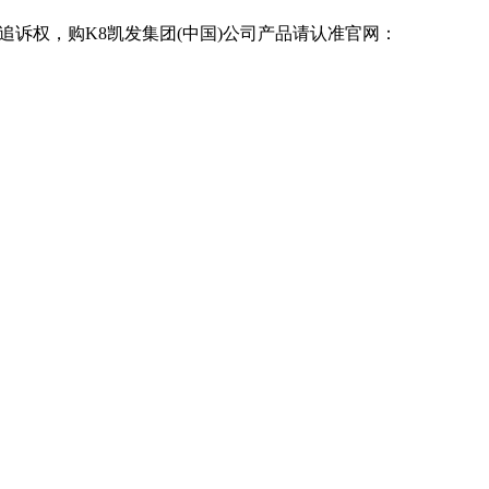
追诉权，购K8凯发集团(中国)公司产品请认准官网：