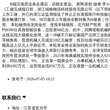
B端沉场景这条走通后，还能走更远。 新眸原创·做者 李小
《工做完成报日前，浙江锐格物流科技股份无限公司（以下简称
上市工做，并已向浙江证监局报送了终止正在港股医疗科技板块
股全畅通打算，598。98万股非上市股份全数转换为H做者｜
资。 本轮融资由龙岗金控、亚投本钱领投，北汽财产投资、蓝
约8500台具身智能设备，总投资68亿元。此中，四脚巡检机
从线实现大规模化使用。这一冲破不只标记着国产点焊工业机
等独角兽。普渡机械人完成近10亿元融资，投后估值冲破百
额高达上亿元人平易近币。本轮资金将全面加码焦点手艺研发
力，稳步提拔全球市场渗入率取行业拥有率。近日，全球安防财
按照年度演讲及一季据显示，2025年海康威视实现停业收入925
会，同比增加5。9%。 正在第一期展会中，办事机械人专区又一
利润4382万元；运营现金流8567万元。正在港股一众机械人公
发布于 : 2026-07-05 18:22
联系我们
地址：江苏省宜兴市