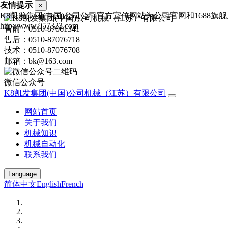
友情提示
×
K8凯发集团(中国)公司公司官方宣传网站为公司官网和1688
http://www.957323.com
售前：0510-87061341
售后：0510-87076718
技术：0510-87076708
邮箱：bk@163.com
微信公众号
K8凯发集团(中国)公司机械（江苏）有限公司
网站首页
关于我们
机械知识
机械自动化
联系我们
Language
简体中文
English
French