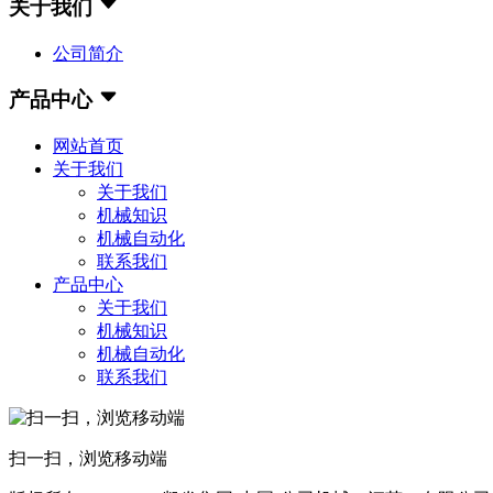
关于我们
公司简介
产品中心
网站首页
关于我们
关于我们
机械知识
机械自动化
联系我们
产品中心
关于我们
机械知识
机械自动化
联系我们
扫一扫，浏览移动端