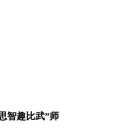
思智趣比武”师