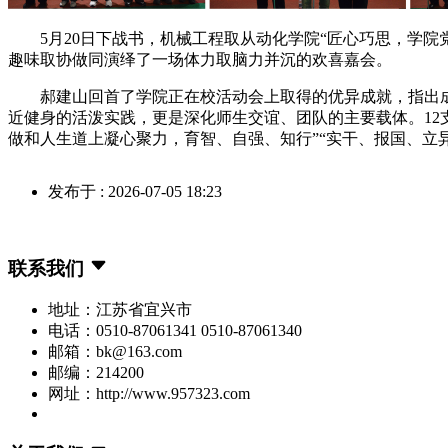
5月20日下战书，机械工程取从动化学院“匠心巧思，学院
趣味取协做同演绎了一场体力取脑力并沉的欢喜嘉会。
郝建山回首了学院正在校活动会上取得的优异成就，指出成
近健身的活泼实践，更是深化师生交谊、团队的主要载体。1
做和人生道上凝心聚力，育智、自强、知行”“实干、报国、立
发布于 : 2026-07-05 18:23
联系我们
地址：江苏省宜兴市
电话：0510-87061341 0510-87061340
邮箱：bk@163.com
邮编：214200
网址：http://www.957323.com