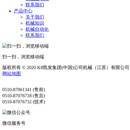
联系我们
产品中心
关于我们
机械知识
机械自动化
联系我们
扫一扫，浏览移动端
版权所有 © 2020 K8凯发集团(中国)公司机械（江苏）有限公司
网站地图
0510-87061341 (售前)
0510-87076718 (售后)
0510-87076732 (技术)
微信服务号