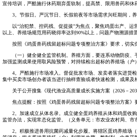
宣传培训，严酷施行休药期弃蛋轨制，提高禁、限用兽药和休
3。节假日。严沉节日、长假前夜等市场需求兴旺期间，养
以“治犯禁、控药残、促提拔”为焦点，聚焦鸡蛋出产、运营
以上、养殖场规范用药晓得率达到90%以上，问题产物溯源措
按照《鸡蛋兽药残留超标问题专项整治方案》要求，切实保
（一）健全健全监管机制。养殖方面，要连系动物防疫、手
加强监测成果使用取风险预警，对持续检出超标的养殖场（户
4。严酷施行市场准入。督促批发市场、发卖者落实进货检验
集中买卖市场创办者该当进行抽样查验或者快速检测，成果及
关于公开搜集《现代渔业高质量成长实施方案（2026－20
焦点提醒：按照《鸡蛋兽药残留超标问题专项整治方案》要
2。加速成立从体名录。成立健全蛋鸡养殖从体和鸡蛋收购、
监管办法，实现常态化监管。（义务单元：市农业农村局、市
2。积极推进兽用抗菌药减量化步履。将辖区蛋鸡养殖场（户