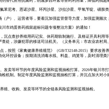
制剂替代兽用抗菌药，削减多西环素等兽药利用量，降低药残超
氟苯尼考、恩诺沙星、环丙沙星、沙拉沙星、甲氧苄啶、磺胺类
（户）、运营者等，要着沉加强监管督导力度，加强监测频次；
川市鸡蛋兽药残留超标问题专项整治方案》的通知！
沉点查抄养殖用药记实、休药期轨制施行、及格证开具利用等
严查处，涉嫌犯罪的移送司法机关。（义务单元：市农业农村局
照《家禽健康养殖规范》（GB/T32148-2015）要求改
动化环控设备；按期清洗消毒水线、料盘、鸡笼等，及时清理粪
发卖等环节的年度风险监测和监视抽检打算。2026年银川市
抽检机制。制定年度风险监测和监视抽检打算，并沉点加大对小
养殖、收购、发卖等环节的全链条风险监测和监视抽检。