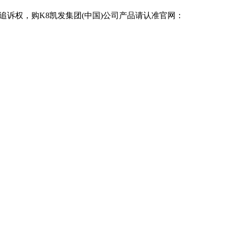
追诉权，购K8凯发集团(中国)公司产品请认准官网：