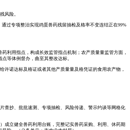
残风险。
通过专项整治实现鸡蛋兽药残留抽检及格率不变连结正在99%
药利用指点，构成长效监管指点机制；农产质量量监管方面，
指点等体例督办，曲至其整改达标。
给许诺达标及格证或者其他产质量量及格凭证的食用农产物，
片查抄、批批速测、专项抽检、风险传递、警示约谈等网格化
）成立健全兽药利用台账，完整记实兽药采购、利用、休药期