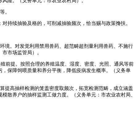
标风险。（义务单元：市农业农村局）。
等。
对持续抽验及格的，可削减抽验频次，恰当赐与政策搀扶。
环境。对发觉利用禁用兽药、超范畴超剂量利用兽药、不施行
、市市场监管局）。
善养殖前提。按照合理的养殖温度、湿度、密度、光照、通风等前
污，保障饲喂质量和养分平衡，降低疫病发生概率。（义务单
打算提高抽样检测的笼盖密度取频次，拓宽检测范畴，成立涵盖
规模散养户的抽样监测工做力度。（义务单元：市农业农村局、