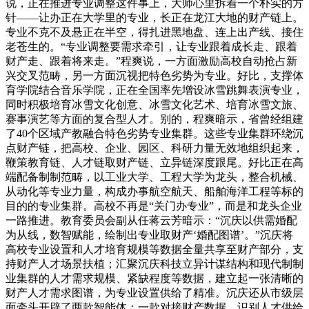
说，正在推进专业调整这件事上，大师心里拆着一个朴实的方
针——让办正在大学里的专业，长正在龙江大地的财产链上。
专业不克不及悬正在半空，得扎进黑地盘、连上出产线、接住
老苍生的。“专业调整要需求牵引，让专业跟着成长走、跟着
财产走、跟着将来走。”程爽说，一方面激励高校自动抢占新
兴交叉范畴，另一方面沉视把特色劣势为专业。好比，支撑体
育学院结合音乐学院，正在全国率先增设冰雪跳舞表演专业，
同时积极培育冰雪文化创意、冰雪文化艺术、培育冰雪文旅、
赛事演艺等方面的复合型人才。别的，程爽暗示，省曾经组建
了40个区域产教融合特色劣势专业集群。这些专业集群环绕沉
点财产链，把高校、企业、园区、科研力量无效地组织起来，
鞭策教育链、人才链取财产链、立异链深度跟尾。好比正在高
端配备制制范畴，以工业大学、工程大学为龙头，整合机械、
从动化等专业力量，构成办事航空航天、船舶海洋工程等标的
目的的专业集群。高校不再是“关门办专业”，而是和龙头企业
一路推进。教育委员会副从任蒋云芳暗示：“沉庆以供需婚配
为从线，数智赋能，绘制出专业取财产‘婚配图谱’。”沉庆将
高校专业设置和人才培育规模等数据全量共享至财产部分，支
持财产人才场景扶植；汇聚沉庆科技立异计谋结构和现代制制
业集群的人才需求规模、紧缺程度等数据，建立起一张清晰的
财产人才需求图谱，为专业设置供给了精准。沉庆还从市级层
面牵头开辟了两款智能体：一款对接财产数据，识别人才供给