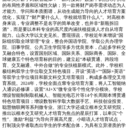
的布局性矛盾和区域性欠缺；另一款将财产岗亭需求动态为人
才能力、学问和本质图谱，从动生成能力导向的人才培育方案
优化，实现了“财产要什么人、学校就培育什么人”。对高校本
身来说，专业调整不是名字的简单改变，也并非“新瓶拆旧
酒”，而是要以本科专业的高尺度内涵扶植提拔人才自从培育
能力。山东大学以文史见长。曹现强说，学校近年来增设“国
际组织取全球管理”专业，整合外国语学院、学取公共办理学
院、旧事学院、公共卫生学院等多方优良资本，凸起多学科交
叉融合特色，设置国别区域、国际关系、国际商务、国际、全
球健康五个特色培育标的目的，建立起“本硕贯通、跨段培
育、交叉融通、中外合做”的专业扶植新模式。此外，学校积
极结构双学士学位取交叉特色项目，开设“英语+”“国际+英语”
等双学士学位项目和新文科交叉培育项目，构成多条理交叉培
育系统。2024年，学校全面点窜专业培育方案，将人工智能纳
入通识必修课，设置“AI+X”微专业等个性化学分模块。学校
增设智能制制取机械人、智能光电芯片等14个长周期本博贯通
特色培育项目；增设数智科学取大数据手艺、科技创业投资、
聪慧物联网等系列微专业。浙江大学还成立根本交叉研究院，
推出以根本交叉研究人才培育为焦点的星辰打算，以卑沉“个
性”、激励“利益”为导向开展高尺度、小暗语人才培育试点，
打制顶尖学者取杰出学生的学术配合体，为具有立异潜质的学