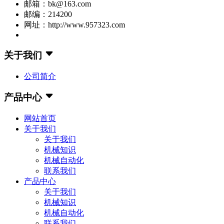
邮箱：bk@163.com
邮编：214200
网址：http://www.957323.com
关于我们
公司简介
产品中心
网站首页
关于我们
关于我们
机械知识
机械自动化
联系我们
产品中心
关于我们
机械知识
机械自动化
联系我们