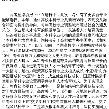
高考意愿填报正正在进行中，此次，考生有了更多新专业
能够选择。本年，通俗高校本科专业共新增38种，表现交叉融
合和面向将来的导向。每年高校专业调整城市惹起社会的遍及
关心。专业是人才培育的根基单位，一头连着人才培育质量、
一头连着社会办事质量，本科专业扶植的质量和程度间接决定
了本科生的培育质量、间接决定了高档教育办事国度计谋和社
会需求的能力。“十四五”期间，全国高校专业调整幅度持续增
大，累计调整比例超30%；2025年度专业调整比例初次冲破
10%，专业调整力度和规模之大史无前例。教育部高档教育司
相关担任人暗示，本科专业扶植是鞭策高档教育高质量成长的
工做沉点，是推进教育科技人才一体的环节行动。专业调整的
一大指向，是出力鞭策高校学科专业扶植从成长“小逻辑”向办
事国度成长“大逻辑”改变，成立健全科技成长、国度计谋需求
牵引的学科专业设置调零件制和人才培育模式。为了实现这一
点，教育部次要做了三件事。一是超前结构急需紧缺新专业。
对于地方最新摆设、高度关心的计谋范畴，斥地绿色通道。为
更好顺应新兴交叉学科成长和复合型人才培育需求，2026年本
科专业目次正在“交叉学科”门类中首批列入将来机械人、交叉
工程等15种专业。二是加强根本学科人才培育，深切实施国度