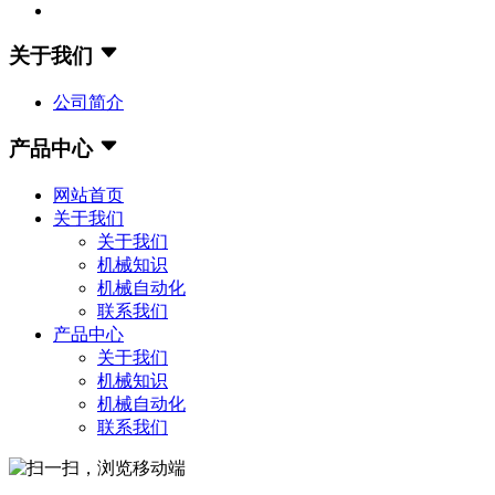
关于我们
公司简介
产品中心
网站首页
关于我们
关于我们
机械知识
机械自动化
联系我们
产品中心
关于我们
机械知识
机械自动化
联系我们