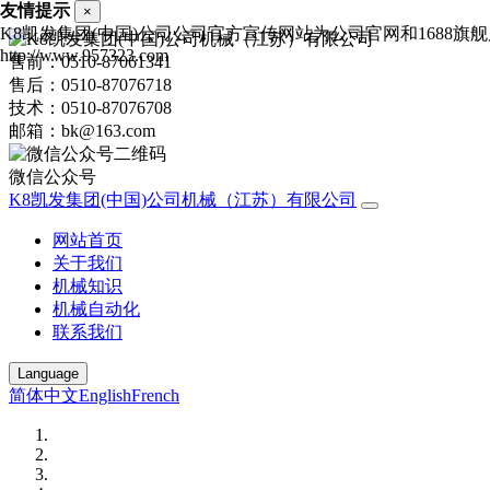
友情提示
×
K8凯发集团(中国)公司公司官方宣传网站为公司官网和1688
http://www.957323.com
售前：0510-87061341
售后：0510-87076718
技术：0510-87076708
邮箱：bk@163.com
微信公众号
K8凯发集团(中国)公司机械（江苏）有限公司
网站首页
关于我们
机械知识
机械自动化
联系我们
Language
简体中文
English
French