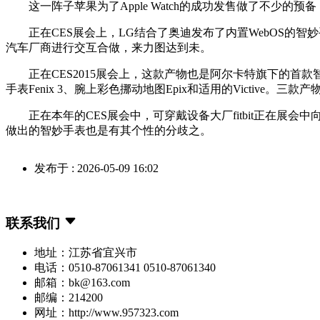
这一阵子苹果为了Apple Watch的成功发售做了不少的预备，
正在CES展会上，LG结合了奥迪发布了内置WebOS的智
汽车厂商进行交互合做，来力图达到未。
正在CES2015展会上，这款产物也是阿尔卡特旗下的首款智
手表Fenix 3、腕上彩色挪动地图Epix和适用的Victive
正在本年的CES展会中，可穿戴设备大厂fitbit正在展
做出的智妙手表也是有其个性的分歧之。
发布于 : 2026-05-09 16:02
联系我们
地址：江苏省宜兴市
电话：0510-87061341 0510-87061340
邮箱：bk@163.com
邮编：214200
网址：http://www.957323.com