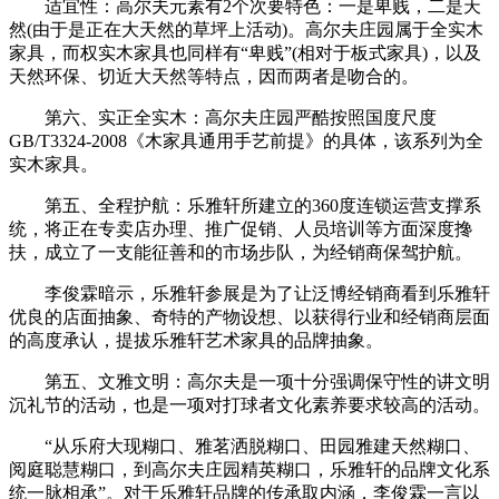
适宜性：高尔夫元素有2个次要特色：一是卑贱，二是天
然(由于是正在大天然的草坪上活动)。高尔夫庄园属于全实木
家具，而权实木家具也同样有“卑贱”(相对于板式家具)，以及
天然环保、切近大天然等特点，因而两者是吻合的。
第六、实正全实木：高尔夫庄园严酷按照国度尺度
GB/T3324-2008《木家具通用手艺前提》的具体，该系列为全
实木家具。
第五、全程护航：乐雅轩所建立的360度连锁运营支撑系
统，将正在专卖店办理、推广促销、人员培训等方面深度搀
扶，成立了一支能征善和的市场步队，为经销商保驾护航。
李俊霖暗示，乐雅轩参展是为了让泛博经销商看到乐雅轩
优良的店面抽象、奇特的产物设想、以获得行业和经销商层面
的高度承认，提拔乐雅轩艺术家具的品牌抽象。
第五、文雅文明：高尔夫是一项十分强调保守性的讲文明
沉礼节的活动，也是一项对打球者文化素养要求较高的活动。
“从乐府大现糊口、雅茗洒脱糊口、田园雅建天然糊口、
阅庭聪慧糊口，到高尔夫庄园精英糊口，乐雅轩的品牌文化系
统一脉相承”。对于乐雅轩品牌的传承取内涵，李俊霖一言以