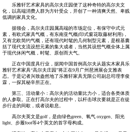
乐雅轩艺术家具的高尔夫庄园便了这种奇特的高尔夫文
化，以高端消费人群为方针受众，开创了一种清爽天然、卑贱
低调的家具文化。
据领会，高尔夫庄园属高端的市场定位，有保守中式元
素，有欧式家具气概，有东南亚气概(印式窗花取藤材利用)，
又有北欧简约气概，还有现代时髦的几何制型元素，是根基囊
括了现代支流设想元素的集大成者，当然其设想气概全体上属
于现代休闲气概，时髦、原创而大气。
正在中国度具行业，据闻中国首例高尔夫从题实木家具乐
雅轩艺术家具“高尔夫庄园”将正在9月广州琶洲展会文雅表
态。于是记者兴致盎然地了乐雅轩家具无限公司副总司理李俊
霖，一探其秘辛所正在。
第三、活动量小：高尔夫的活动量比力小，适合各类体质
的人参取。正在打高尔夫的过程中，以杆击球次要就是正在徒
步行走的间歇，或者说歇息。
高尔夫英文是golf，是由绿色green、氧气 oxygen、阳光
light、步履foot等4个英文的首字母构成。