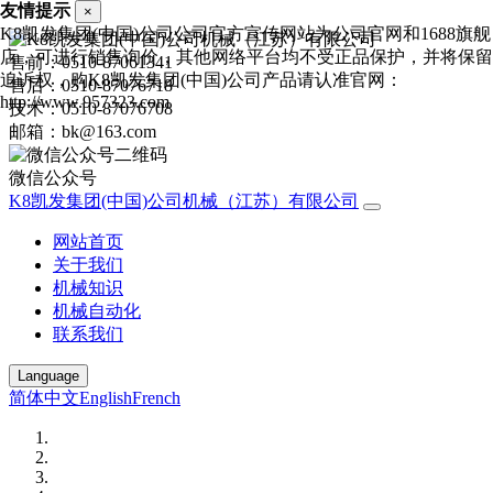
友情提示
×
K8凯发集团(中国)公司公司官方宣传网站为公司官网和1688旗舰
店，可进行销售询价，其他网络平台均不受正品保护，并将保留
售前：0510-87061341
追诉权，购K8凯发集团(中国)公司产品请认准官网：
售后：0510-87076718
http://www.957323.com
技术：0510-87076708
邮箱：bk@163.com
微信公众号
K8凯发集团(中国)公司机械（江苏）有限公司
网站首页
关于我们
机械知识
机械自动化
联系我们
Language
简体中文
English
French