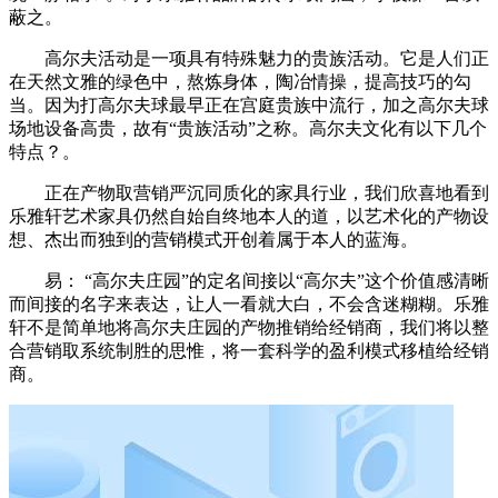
蔽之。
高尔夫活动是一项具有特殊魅力的贵族活动。它是人们正
在天然文雅的绿色中，熬炼身体，陶冶情操，提高技巧的勾
当。因为打高尔夫球最早正在宫庭贵族中流行，加之高尔夫球
场地设备高贵，故有“贵族活动”之称。高尔夫文化有以下几个
特点？。
正在产物取营销严沉同质化的家具行业，我们欣喜地看到
乐雅轩艺术家具仍然自始自终地本人的道，以艺术化的产物设
想、杰出而独到的营销模式开创着属于本人的蓝海。
易： “高尔夫庄园”的定名间接以“高尔夫”这个价值感清晰
而间接的名字来表达，让人一看就大白，不会含迷糊糊。乐雅
轩不是简单地将高尔夫庄园的产物推销给经销商，我们将以整
合营销取系统制胜的思惟，将一套科学的盈利模式移植给经销
商。