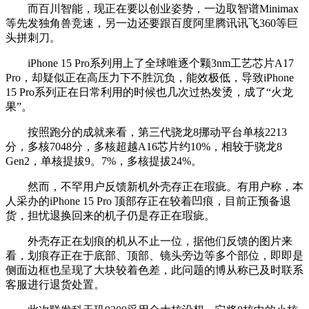
而百川智能，现正在要以创业姿势，一边取智谱Minimax
等先发独角兽竞速，另一边还要跟百度阿里腾讯讯飞360等巨
头拼刺刀。
iPhone 15 Pro系列用上了全球唯逐个颗3nm工艺芯片A17
Pro，却疑似正在高压力下不胜沉负，能效极低，导致iPhone
15 Pro系列正在日常利用的时候也几次过热发烫，成了“火龙
果”。
按照跑分的成就来看，第三代骁龙8挪动平台单核2213
分，多核7048分，多核超越A16芯片约10%，相较于骁龙8
Gen2，单核提拔9。7%，多核提拔24%。
然而，不罕用户反馈新机外壳存正在瑕疵。有用户称，本
人采办的iPhone 15 Pro 顶部存正在较着凹痕，目前正预备退
货，担忧退换回来的机子仍是存正在瑕疵。
外壳存正在划痕的机从不止一位，据他们反馈的图片来
看，划痕存正在于底部、顶部、镜头旁边等多个部位，即即是
侧面边框也呈现了大块较着色差，此问题的博从称已及时联系
客服进行退货处置。