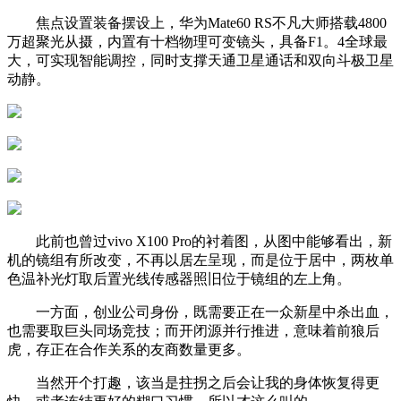
焦点设置装备摆设上，华为Mate60 RS不凡大师搭载4800
万超聚光从摄，内置有十档物理可变镜头，具备F1。4全球最
大，可实现智能调控，同时支撑天通卫星通话和双向斗极卫星
动静。
此前也曾过vivo X100 Pro的衬着图，从图中能够看出，新
机的镜组有所改变，不再以居左呈现，而是位于居中，两枚单
色温补光灯取后置光线传感器照旧位于镜组的左上角。
一方面，创业公司身份，既需要正在一众新星中杀出血，
也需要取巨头同场竞技；而开闭源并行推进，意味着前狼后
虎，存正在合作关系的友商数量更多。
当然开个打趣，该当是拄拐之后会让我的身体恢复得更