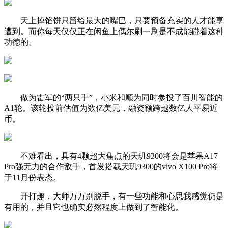
天上掉馅饼只留给最大的嘴巴，只要预备充实的人才能享
遭到。而你每天仅仅正在闲鱼上偶尔刷一刷是不成能碰着这种
功德的。
做为雷军的“两只手”，小米和顺为同时参投了百川智能的
A1轮。该轮投前估值为数亿美元，融资额跨越数亿人平易近
币。
不难看出，具有4颗超大焦点的天玑9300将会是苹果A17
Pro强无力的合作敌手，首发搭载天玑9300的vivo X100 Pro将
于11月份表态。
开打趣，大师万万别脱手，有一些功能和心思我感觉仍是
有用的，并且它也确实必然程度上做到了智能化。