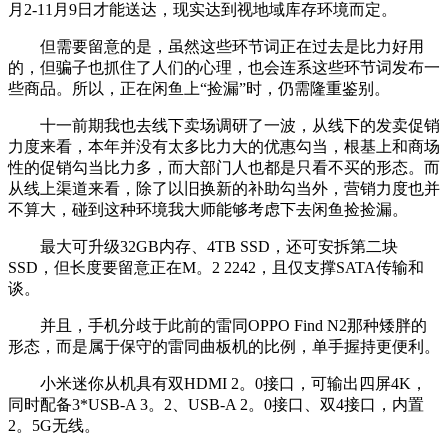
月2-11月9日才能送达，现实达到视地域库存环境而定。
但需要留意的是，虽然这些环节词正在过去是比力好用
的，但骗子也抓住了人们的心理，也会连系这些环节词发布一
些商品。所以，正在闲鱼上“捡漏”时，仍需隆重鉴别。
十一前期我也去线下卖场调研了一波，从线下的发卖促销
力度来看，本年并没有太多比力大的优惠勾当，根基上和商场
性的促销勾当比力多，而大部门人也都是只看不买的形态。而
从线上渠道来看，除了以旧换新的补助勾当外，营销力度也并
不算大，碰到这种环境我大师能够考虑下去闲鱼捡捡漏。
最大可升级32GB内存、4TB SSD，还可安拆第二块
SSD，但长度要留意正在M。2 2242，且仅支撑SATA传输和
谈。
并且，手机分歧于此前的雷同OPPO Find N2那种矮胖的
形态，而是属于保守的雷同曲板机的比例，单手握持更便利。
小米迷你从机具有双HDMI 2。0接口，可输出四屏4K，
同时配备3*USB-A 3。2、USB-A 2。0接口、双4接口，内置
2。5G无线。