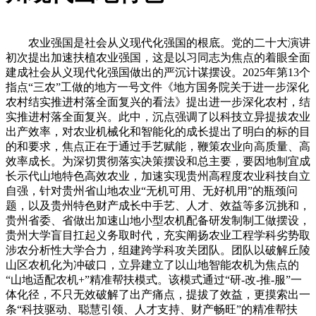
农业强国是社会从义现代化强国的根底。党的二十大演讲
初次提出加速扶植农业强国，这是以习同志为焦点的着眼全面
建成社会从义现代化强国做出的严沉计谋摆设。2025年第13个
指点“三农”工做的地方一号文件《地方国务院关于进一步深化
农村结实推进村落全面复兴的看法》提出进一步深化农村，结
实推进村落全面复兴。此中，沉点强调了以科技立异提拔农业
出产效率，对农业机械化和智能化的成长提出了明白的标的目
的和要求，焦点正在于通过手艺赋能，鞭策农业向高质量、高
效率成长。为深切贯彻落实决策摆设和总主要，要因地制宜成
长示代山地特色高效农业，加速实现贵州高程度农业科技自立
自强，针对贵州省山地农业“无机可用、无好机用”的瓶颈问
题，以及贵州特色财产成长中手艺、人才、效益等多沉挑和，
贵州省委、省做出加速山地小型农机配备研发制制工做摆设，
贵州大学盲目扛起义务取时代，充实阐扬农业工程学科劣势取
涉农分析性大学合力，组建跨学科攻关团队。团队以破解丘陵
山区农机化为冲破口，立异建立了以山地智能农机为焦点的
“山地适配农机+”精准帮扶模式。该模式通过“研-改-推-服”一
体化径，不只无效破解了出产痛点，提拔了效益，更摸索出一
条“科技驱动、聪慧引领、人才支持、财产畅旺”的精准帮扶