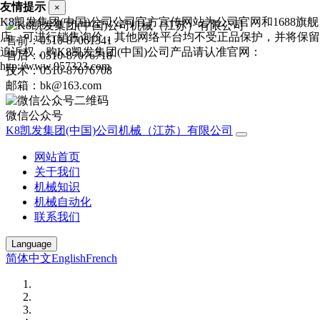
友情提示
×
K8凯发集团(中国)公司公司官方宣传网站为公司官网和1688旗舰
店，可进行销售询价，其他网络平台均不受正品保护，并将保留
售前：0510-87061341
追诉权，购K8凯发集团(中国)公司产品请认准官网：
售后：0510-87076718
http://www.957323.com
技术：0510-87076708
邮箱：bk@163.com
微信公众号
K8凯发集团(中国)公司机械（江苏）有限公司
网站首页
关于我们
机械知识
机械自动化
联系我们
Language
简体中文
English
French