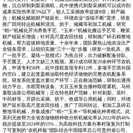
物，沉点研制刺梨采摘机，此中便携式刺梨采摘机可以或许削
减果实毁伤率至5%以下，较人工采摘效率提拔8倍；财产融
合：机械化赋能财产链延长。环绕农业“连续不断”需求，研发
推广田间转运机械和清洗、烘干、储藏等初加工机械，研究
“稻+”机械化开沟养鱼手艺、“玉米+”机械化搬运手艺等，鞭策
财产链延长增值；针对高尺度农田扶植，研制推广碎石精整地
机械，帮力提拔耕地质量。十余年来，团队聚焦山地农业出产
全链条需求，以组织实施“三个一批”步履（研发一批机具、推
广一批手艺、凝练一批模式）为焦点径，出力破解配备掉队、
手艺匮乏、人才欠缺三大瓶颈。累计成功研发20余种环节农机
具，申请专利58件，此中授权发现专利12件，多项手艺填补国
内空白，建立起笼盖粮油取特色经济做物的完整农机配备系
统。研发系统笼盖次要出产环节：正在粮油范畴，研制出通用
动力平台、水稻育秧设备、大豆玉米复合播种取喷雾机、马铃
薯取油菜公用机械等；正在特色财产范畴，针对刺梨、茶叶、
中药材等，开辟出采摘、烘干、收成等公用机械；同时，环绕
财产延长取高尺度农田扶植，推广了田间转运、初加工及碎石
整地等机械，并集成推广“稻+”“玉米+”等机械化种养模式。此
系列无效帮力全省农做物耕种收分析机械化率从2022年的46%
稳步提拔至2024年的55%，为高校科技力量办事村落复兴打制
了可复制的“农机样板”团队结合中国烟草总公司贵州省公司、