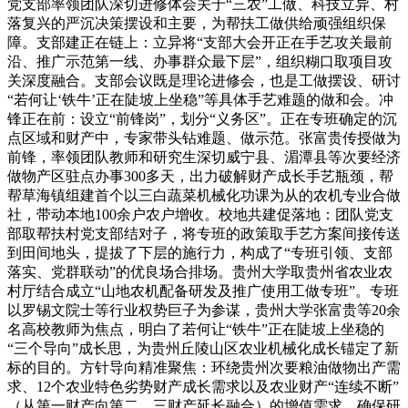
党支部率领团队深切进修体会关于“三农”工做、科技立异、村
落复兴的严沉决策摆设和主要，为帮扶工做供给顽强组织保
障。支部建正在链上：立异将“支部大会开正在手艺攻关最前
沿、推广示范第一线、办事群众最下层”，组织糊口取项目攻
关深度融合。支部会议既是理论进修会，也是工做摆设、研讨
“若何让‘铁牛’正在陡坡上坐稳”等具体手艺难题的做和会。冲
锋正在前：设立“前锋岗”，划分“义务区”。正在专班确定的沉
点区域和财产中，专家带头钻难题、做示范。张富贵传授做为
前锋，率领团队教师和研究生深切威宁县、湄潭县等次要经济
做物产区驻点办事300多天，出力破解财产成长手艺瓶颈，帮
帮草海镇组建首个以三白蔬菜机械化功课为从的农机专业合做
社，带动本地100余户农户增收。校地共建促落地：团队党支
部取帮扶村党支部结对子，将专班的政策取手艺方案间接传送
到田间地头，提拔了下层的施行力，构成了“专班引领、支部
落实、党群联动”的优良场合排场。贵州大学取贵州省农业农
村厅结合成立“山地农机配备研发及推广使用工做专班”。专班
以罗锡文院士等行业权势巨子为参谋，贵州大学张富贵等20余
名高校教师为焦点，明白了若何让“铁牛”正在陡坡上坐稳的
“三个导向”成长思，为贵州丘陵山区农业机械化成长锚定了新
标的目的。方针导向精准聚焦：环绕贵州次要粮油做物出产需
求、12个农业特色劣势财产成长需求以及农业财产“连续不断”
（从第一财产向第二、三财产延长融合）的增值需求，确保研