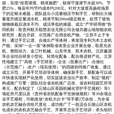
据，实现“按需灌溉、精准施肥”，较保守漫灌节水超30%、节
肥25%，每亩年均节约成本约200元。针对大坡度高扬程场景
下的定根水难题，团队提出小流量稳压节制手艺，研制出大储
量毫升级定量浇水机，精准节制200ml级定根水，处理了坡地
做物移栽后浇水不均、成活率低的难题。成立“产学研用推”协
同机制：取贵州航天聪慧农业无限公司合做共建山地智能农机
研究所，配合开辟、示范推广合用农机产物。“立异不止于专
利，通过手艺让渡、合做出产等体例，将发现专利为本土农机
产能。采纳“一企一策”体例取省表里企业开展合做，取星光农
机、詹阳动力、金三叶机械、山东华龙、双木农机、沉庆鑫源
等企业结合研发小型化、轻简化配备，配合推进财产化。立异
性地建立了“高校（手艺研发）-企业（批量出产）-合做社
（示范推广）-农户（现实使用）”的四级协同推广收集，通过
成立示范、开展手艺培训等体例，确保新手艺、新配备可以或
许快速实现财产化使用，切实提拔农业出产效率。制定“规程”
构成推广引擎：团队结合省农机推广总坐、省农科院园艺所等
单元，配合制定了《丘陵山区茶园机械化管护手艺规程》等5
项处所尺度以及《贵州省农机配备平安操做规程》等30余项企
业手艺规程，印刷发放“农机大白卡”等手册2万余份，为全省
农机农艺融合供给尺度化，成功推广了一批适合丘陵山区农机
化成长的农机农艺融合手艺。开展常态化手艺培训：牵头组织