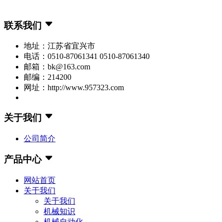
联系我们
地址：江苏省宜兴市
电话：0510-87061341 0510-87061340
邮箱：bk@163.com
邮编：214200
网址：http://www.957323.com
关于我们
公司简介
产品中心
网站首页
关于我们
关于我们
机械知识
机械自动化