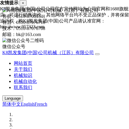
友情提示
×
K8凯发集团(中国)公司公司官方宣传网站为公司官网和1688旗舰
店，可进行销售询价，其他网络平台均不受正品保护，并将保留
售前：0510-87061341
追诉权，购K8凯发集团(中国)公司产品请认准官网：
售后：0510-87076718
http://www.957323.com
技术：0510-87076708
邮箱：bk@163.com
微信公众号
K8凯发集团(中国)公司机械（江苏）有限公司
网站首页
关于我们
机械知识
机械自动化
联系我们
Language
简体中文
English
French