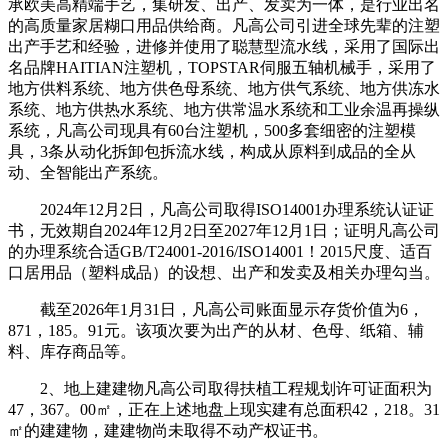
承欧美高精端手艺，集研发、出产、发卖为一体，是行业出名
的高质量家居糊口用品供给商。凡高公司引进全球先辈的注塑
出产手艺和经验，进修并使用了聪慧型流水线，采用了国际出
名品牌HAITIAN注塑机，TOPSTAR伺服五轴机械手，采用了
地方供料系统、地方供色母系统、地方供气系统、地方供冻水
系统、地方供热水系统、地方供常温水系统和工业余温再操纵
系统，凡高公司现具有60台注塑机，500多套细密的注塑模
具，3条从动化拆卸包拆流水线，构成从原料到成品的全从
动、全智能出产系统。
2024年12月2日，凡高公司取得ISO14001办理系统认证证
书，无效期自2024年12月2日至2027年12月1日；证明凡高公司
的办理系统合适GB/T24001-2016/ISO14001！2015尺度、适百
口居用品（塑料成品）的设想、出产和发卖及相关办理勾当。
截至2026年1月31日，凡高公司账面显示存货价值为6，
871，185。91元。该项次要为出产的从材、色母、纸箱、辅
料、库存商品等。
2、地上建建物凡高公司取得扶植工程规划许可证面积为
47，367。00㎡，正在上述地盘上现实建有总面积42，218。31
㎡的建建物，建建物尚未取得不动产权证书。