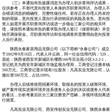
（三）本通知布告披露消息为办理人初步查询拜访成果，
仅供参考，不替代意向投资人本身的尽职查询拜访。办理人不
合错误消息的精确性、完整性做任何。若存正在办理人尚未控
制的瑕疵，意向投资人需自行承担响应的风险及丧失。意向投
资人如需开展尽职查询拜访或进一步领会三家公司的相关环
境，请按照本通知布告的要求取办理人签订《保密和谈》并交
纳尽调保密金。尽职查询拜访和实地调查所需费用由意向投资
人自行承担。
陕西永春家居用品无限公司（以下简称“永春公司”）成立
于2002年9月16日，代表人许云岗，同一社会信用代码：529，
居处：陕西省西安市新城区长缨西166号百合苑小区3-2-2-1，
登记机关为西安市新城区市场监视办理局，工商登记注册本钱
500万元。工商登记显示现有1位股东：凡高实业无限公司，认
缴出资500万元，占比100%。
办理人后续将按照招募环境、取报名的投资人磋商环境、
破产案件现实进展环境并连系债务人会议的决议或债务人代表
的看法，分析考量后区分三家沉整资产范畴，并视环境别离进
行措置。
凡高实业无限公司、西安伟创实业无限公司、陕西永春家