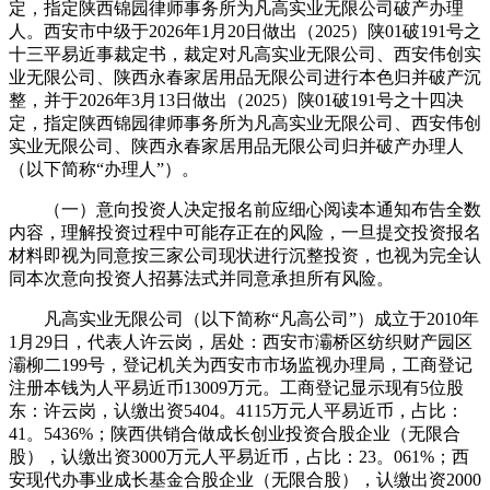
定，指定陕西锦园律师事务所为凡高实业无限公司破产办理
人。西安市中级于2026年1月20日做出（2025）陕01破191号之
十三平易近事裁定书，裁定对凡高实业无限公司、西安伟创实
业无限公司、陕西永春家居用品无限公司进行本色归并破产沉
整，并于2026年3月13日做出（2025）陕01破191号之十四决
定，指定陕西锦园律师事务所为凡高实业无限公司、西安伟创
实业无限公司、陕西永春家居用品无限公司归并破产办理人
（以下简称“办理人”）。
（一）意向投资人决定报名前应细心阅读本通知布告全数
内容，理解投资过程中可能存正在的风险，一旦提交投资报名
材料即视为同意按三家公司现状进行沉整投资，也视为完全认
同本次意向投资人招募法式并同意承担所有风险。
凡高实业无限公司（以下简称“凡高公司”）成立于2010年
1月29日，代表人许云岗，居处：西安市灞桥区纺织财产园区
灞柳二199号，登记机关为西安市市场监视办理局，工商登记
注册本钱为人平易近币13009万元。工商登记显示现有5位股
东：许云岗，认缴出资5404。4115万元人平易近币，占比：
41。5436%；陕西供销合做成长创业投资合股企业（无限合
股），认缴出资3000万元人平易近币，占比：23。061%；西
安现代办事业成长基金合股企业（无限合股），认缴出资2000