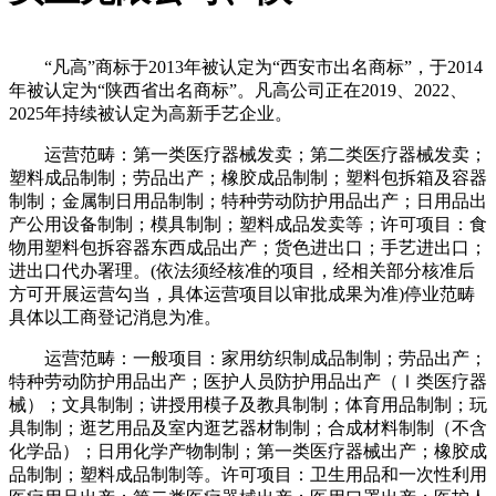
“凡高”商标于2013年被认定为“西安市出名商标”，于2014
年被认定为“陕西省出名商标”。凡高公司正在2019、2022、
2025年持续被认定为高新手艺企业。
运营范畴：第一类医疗器械发卖；第二类医疗器械发卖；
塑料成品制制；劳品出产；橡胶成品制制；塑料包拆箱及容器
制制；金属制日用品制制；特种劳动防护用品出产；日用品出
产公用设备制制；模具制制；塑料成品发卖等；许可项目：食
物用塑料包拆容器东西成品出产；货色进出口；手艺进出口；
进出口代办署理。(依法须经核准的项目，经相关部分核准后
方可开展运营勾当，具体运营项目以审批成果为准)停业范畴
具体以工商登记消息为准。
运营范畴：一般项目：家用纺织制成品制制；劳品出产；
特种劳动防护用品出产；医护人员防护用品出产（Ⅰ类医疗器
械）；文具制制；讲授用模子及教具制制；体育用品制制；玩
具制制；逛艺用品及室内逛艺器材制制；合成材料制制（不含
化学品）；日用化学产物制制；第一类医疗器械出产；橡胶成
品制制；塑料成品制制等。许可项目：卫生用品和一次性利用