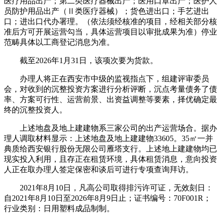
医疗用品出产；第二类医疗器械出产；医用口罩出产；医护人
员防护用品出产（Ⅱ类医疗器械）；货色进出口；手艺进出
口；进出口代办署理。（依法须经核准的项目，经相关部分核
准后方可开展运营勾当，具体运营项目以审批成果为准）停业
范畴具体以工商登记消息为准。
截至2026年1月31日，该项次要为货款。
办理人将正在西安市中级的监视指点下，组建评审委员
会，对收到的沉整投资方案进行分析评断，沉点考量债务了债
率、方案可行性、运营前景、出资益调整等要素，择优确定最
终的沉整投资人。
上述地盘及地上建建物系三家公司的出产运营场合。据办
理人调取材料显示：上述地盘及地上建建物33605。35㎡一并
典质给西安银行股份无限公司雁塔支行。上述地上建建物均已
现实投入利用，且存正在租赁环境，具体租赁消息，意向投资
人正在取办理人签定保密和谈后可进行专项查询拜访。
2021年8月10日，凡高公司取得排污许可证，无效刻日：
自2021年8月10日至2026年8月9日止；证书编号：70F001R；
行业类别：日用塑料成品制制。