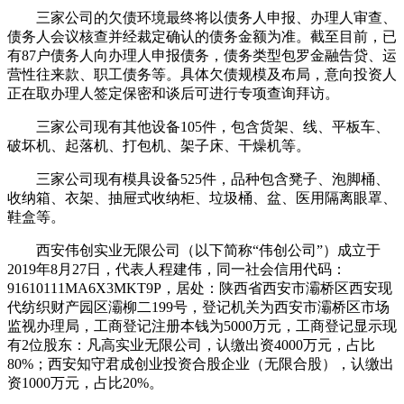
三家公司的欠债环境最终将以债务人申报、办理人审查、
债务人会议核查并经裁定确认的债务金额为准。截至目前，已
有87户债务人向办理人申报债务，债务类型包罗金融告贷、运
营性往来款、职工债务等。具体欠债规模及布局，意向投资人
正在取办理人签定保密和谈后可进行专项查询拜访。
三家公司现有其他设备105件，包含货架、线、平板车、
破坏机、起落机、打包机、架子床、干燥机等。
三家公司现有模具设备525件，品种包含凳子、泡脚桶、
收纳箱、衣架、抽屉式收纳柜、垃圾桶、盆、医用隔离眼罩、
鞋盒等。
西安伟创实业无限公司（以下简称“伟创公司”）成立于
2019年8月27日，代表人程建伟，同一社会信用代码：
91610111MA6X3MKT9P，居处：陕西省西安市灞桥区西安现
代纺织财产园区灞柳二199号，登记机关为西安市灞桥区市场
监视办理局，工商登记注册本钱为5000万元，工商登记显示现
有2位股东：凡高实业无限公司，认缴出资4000万元，占比
80%；西安知守君成创业投资合股企业（无限合股），认缴出
资1000万元，占比20%。