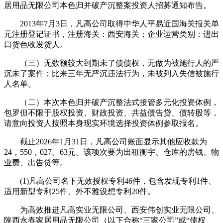
居用品无限公司本色归并破产沉整案投资人招募通知布告。
2013年7月3日，凡高公司取得中华人平易近国海关报关单
元注册登记证书，注册海关：西安海关；企业运营类别：进出
口货色收发货人。
（三）无数额较大到期未了债债权，无做为被施行人的严
沉未了案件；比来三年无严沉违法行为，未被列入失信被施行
人名单。
（二）本次本色归并破产沉整法式接管多元化投资体例，
包罗但不限于股权投资、财政投资、共益债告贷、债转股等，
请意向投资人按照本身现实环境选择投资体例参取报名。
截止2026年1月31日，凡高公司账面显示其他应收款为
24，550，027。63元。该项次要为出租衡宇、仓库的房钱、物
业费、出告贷等。
(1)凡高公司名下无效授权专利46件，包含发现专利1件、
适用新型专利25件、外不雅设想专利20件。
为高效推进凡高实业无限公司、西安伟创实业无限公司、
陕西永春家居用品无限公司（以下合称“三家公司”或“债权