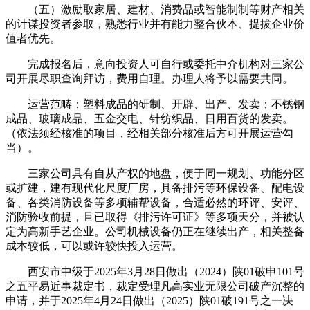
（五）激励取家居、建材、消费品或智能制制等财产相关
的计谋投资者参取，熟悉行业并有能力整合伙本、提拔企业价
值者优先。
完成报名后，意向投资人可自行或委托中介机构对三家公
司开展尽职查询拜访，费用自理。办理人将予以需要共同。
运营范畴：塑料成品的研制、开辟、出产、发卖；不锈钢
成品、玻璃成品、五金交电、针纺织品、日用百货的发卖。
（依法须经核准的项目，经相关部分核准后方可开展运营勾
当）。
三家公司具有自从产权的地盘，便于同一规划、功能分区
或扩建，建有现代化尺度厂房，具备排污等环保设备、配电设
备、各类消防设备等多项辅帮设备，合适必然的环评、安评、
消防验收前提，且已取得《排污许可证》等多项天分，并被认
定为高新手艺企业。公司机械设备仍正在继续出产，相关整备
成本较低，可以或许较快投入运营。
西安市中级于2025年3月28日做出（2024）陕01破申101号
之五平易近事裁定书，裁定受理凡高实业无限公司破产沉整的
申请，并于2025年4月24日做出（2025）陕01破191号之一决