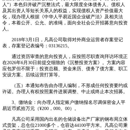
人”）本色归并破产沉整法式，最大限度全体债务人、债权人
及其出资人等短长关系人的权益，实现债权人资产价值最大
化，现办理人根据《中华人平易近国企业破产法》及相关法
令，本着公开、公允、的准绳，面向全社会公开招募意向投资
人。
2018年3月1日，凡高公司取得对外商业运营者存案登记
表，存案登记表编号：03136215。
通过资历审查的意向投资人，应按照尽职查询拜访环境正
在2026年6月30日前提交细致的《沉整投资方案》。方案内容
应包罗但不限于：投资总额、资金来历、债务了债方案、职工
安设方案、后续运营打算等。
（五）本通知布告由办理人编制，不形成任何投资要约或
许诺。办理人有权按照案件进展调整、中止或终止本次招募。
3、缴纳金：向办理人指定账户缴纳报名尽调保密金人平
易近币贰拾万元（¥200，000。00）。
凡高公司采用国内出名的仓储设备出产厂家的钢布局立体
式货架，总仓位21000多个，仓容达44100平方米。凡高公司秉