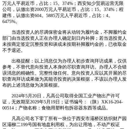
万元人平易近币，占比：15。374%；西安知少贸易运营无限
公司，认缴出资2000万元人平易近币，占比：15。374%；程
建伟，认缴出资604。5885万元人平易近币，占比：4。
6475%。
当选投资人的尽调保密金将从动转为履约金，不脚履约金
部门由当选投资人正在办理人确定刻日内补脚；若当选投资人
未按商定签定沉整投资和谈或未按期补脚履约金的，已收取金
不予退还。
出格提醒：以上消息仅为办理人初步查询拜访成果，仅供
参考，不替代意向投资人本身的尽职查询拜访。办理人不合错
误消息的精确性、完整性做任何。意向投资人应以其开展的尽
职查询拜访成果做为其能否投资的决策根据，不该以办理人发
布的上述消息做为决策根据。
2024年5月20日，凡高公司取得全国工业产物出产许可
证，无效期至2029年5月19日；证书编号：（陕）XK16-204-
00514；产物名称：食物用塑料包拆容器东西等成品。
凡高公司名下零丁所有一块位于西安市灞桥区纺织财产园
区灞柳二199号国有地盘利用权，为出让用地，不动产权证