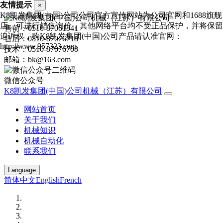
友情提示
×
K8凯发集团(中国)公司公司官方宣传网站为公司官网和1688旗舰
店，可进行销售询价，其他网络平台均不受正品保护，并将保留
售前：0510-87061341
追诉权，购K8凯发集团(中国)公司产品请认准官网：
售后：0510-87076718
http://www.957323.com
技术：0510-87076708
邮箱：bk@163.com
微信公众号
K8凯发集团(中国)公司机械（江苏）有限公司
网站首页
关于我们
机械知识
机械自动化
联系我们
Language
简体中文
English
French