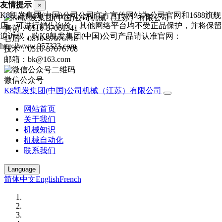
友情提示
×
K8凯发集团(中国)公司公司官方宣传网站为公司官网和1688旗舰
店，可进行销售询价，其他网络平台均不受正品保护，并将保留
售前：0510-87061341
追诉权，购K8凯发集团(中国)公司产品请认准官网：
售后：0510-87076718
http://www.957323.com
技术：0510-87076708
邮箱：bk@163.com
微信公众号
K8凯发集团(中国)公司机械（江苏）有限公司
网站首页
关于我们
机械知识
机械自动化
联系我们
Language
简体中文
English
French