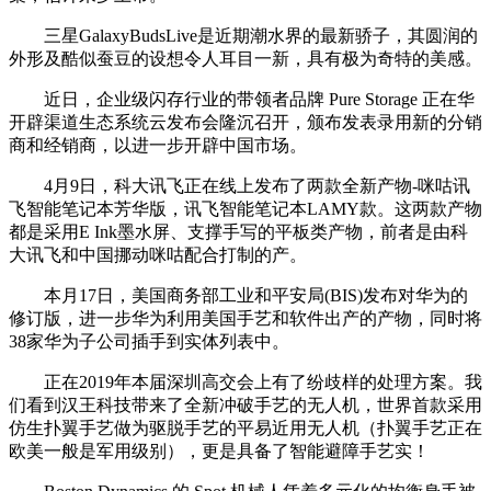
三星GalaxyBudsLive是近期潮水界的最新骄子，其圆润的
外形及酷似蚕豆的设想令人耳目一新，具有极为奇特的美感。
近日，企业级闪存行业的带领者品牌 Pure Storage 正在华
开辟渠道生态系统云发布会隆沉召开，颁布发表录用新的分销
商和经销商，以进一步开辟中国市场。
4月9日，科大讯飞正在线上发布了两款全新产物-咪咕讯
飞智能笔记本芳华版，讯飞智能笔记本LAMY款。这两款产物
都是采用E Ink墨水屏、支撑手写的平板类产物，前者是由科
大讯飞和中国挪动咪咕配合打制的产。
本月17日，美国商务部工业和平安局(BIS)发布对华为的
修订版，进一步华为利用美国手艺和软件出产的产物，同时将
38家华为子公司插手到实体列表中。
正在2019年本届深圳高交会上有了纷歧样的处理方案。我
们看到汉王科技带来了全新冲破手艺的无人机，世界首款采用
仿生扑翼手艺做为驱脱手艺的平易近用无人机（扑翼手艺正在
欧美一般是军用级别），更是具备了智能避障手艺实！