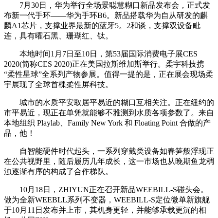
7月30日，华为举行全场景聪慧糊口新品发布会，正式发
布新一代手环——华为手环B6。新品搭载华为自从研发的麒
麟A1芯片，支撑业界最新的蓝牙5。2和谈，支撑双设备毗
连，具有曜石黑、珊瑚红、钛。
本地时间1月7日至10日，第53届国际消费电子展CES
2020(简称CES 2020)正在美国拉斯维加斯举行。柔宇科技携
“柔性星球”全系列产物参展。值得一提的是，正在展会现场柔
宇展现了全球首棵柔性屏科技。
城市的水质平安取居平易近的糊口互相关注。正在纽约的
市平易近，现正在单凭就能够不雅测到水质各项参数了。来自
本地组织 Playlab、Family New York 和 Floating Point 合做的产
品，他！
自智能硬件时代起头，一系列穿戴类设备如春笋般浮现正
在公共视野里，随后履历几年成长，这一市场也从晚期鱼龙稠
浊逐渐有序的构成了合作梯队。
10月18日，ZHIYUN正在召开新品WEEBILL-S碰头会。
做为全新WEEBLL系列不变器，WEEBILL-S定位微单新旗舰
于10月11日发布并上市，其机身更轻，并能够承载更沉的相