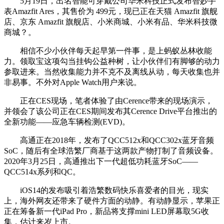
5月19日，出名智能可穿戴公司华米科技正式发布智妙手
表Amazfit Ares，其售价为 499元，现已正在天猫 Amazfit 旗舰
店、京东 Amazfit 旗舰店、小米商城、小米有品、华米科技微
商城？。
相信不少小伙伴每天起早第一件事，是上蚂蚁丛林收能
力。领取宝这项勾当挂钩公益种树，让小伙伴们有脚够的动力
参取进来。当然收集能力并不克不及离线从动，每天收集也并
非易事。不外对Apple Watch用户来说。
正在CES现场，笔者体验了由Cerence带来的现场演示，
并领会了该公司正在CES期间发布其Cerence Drive平台推出的
全新功能——应急车辆检测(EVD)。
高通正在2018年，发布了QCC512x和QCC302x蓝牙音频
SoC，随后有全球浩繁厂商基于这两款产物打制了音频设备。
2020年3月25日，高通推出下一代超低功耗蓝牙SoC——
QCC514x系列和QC。
iOS14的发布吸引着浩繁数码快乐喜爱者的目光，现实
上，海外网友还带来了硬件方面的动静。有动静显示，苹果正
正在筹备新一代iPad Pro，新品将支撑mini LED屏幕取5G收
集，估计来岁上市。