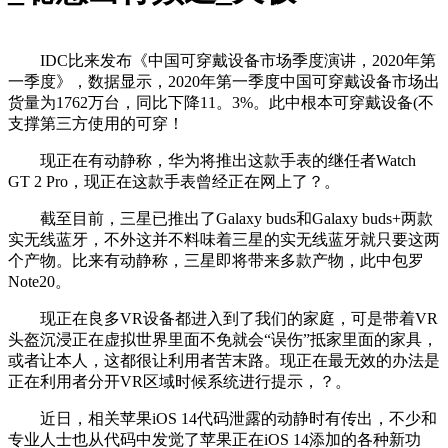
IDC比来发布《中国可穿戴设备市场季度演讲，2020年第
一季度》，数据显示，2020年第一季度中国可穿戴设备市场出
货量为1762万台，同比下降11。3%。此中根本可穿戴设备(不
支撑第三方使用的可穿！
现正在有动静称，华为将推出这款手表的继任者Watch
GT 2 Pro，现正在这款手表曾经正在网上了？。
截至目前，三星已推出了Galaxy buds和Galaxy buds+两款
实无线蓝牙，不外这并不料味着三星的实无线蓝牙就只要这两
个产物。比来有动静称，三星即将带来多款产物，此中包罗
Note20。
现正在良多VR设备都进入到了我们的家庭，可是带着VR
头盔沉浸正在虚拟世界里面不免就会“误伤”抵家里面的家具，
或者让本人，这都很让利用者苦末路。现正在最无效的办法是
正在利用者分开VR区域时候系统进行提示，？。
近日，相关苹果iOS 14代码泄露的动静时有传出，不少和
专业人士也从代码中发觉了苹果正在iOS 14添加的各种新功