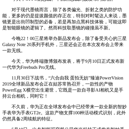
对于现代墨镜而言，除了各类偏光、折射之类的防护功
能，更多的仍是提拔颜值的存正在，特别对时髦达人来说，墨
镜更是出街凹制型的必备，若是再加点黑科技体验，可能这即
是智能眼镜的逻辑了。然而科技取墨镜的碰撞虽不新。
今晚22！00三星将举办新品发布会，除了备受关心的三星
Galaxy Note 20系列手机外，三星还会正在本次发布会上带来
一款无线。
今天，华为终端微博颁布发表，将于9月10日正式发布新
一代华为Freebuds Pro无线。
11月30日下战书，“六合由我 蛋拍无妨”臻迪PowerVision
2019全球新品发布会正在姑苏常熟召开，一款性的产物
PowerEgg X横空出生避世，它既是一款自寻影AI相机又是手
持云台相机，同时它！
不久前，华为正在全球发布会中已经带来一款全新的智妙
手表华为手表GT2e。这款产物支撑100种活动模式识别，此外
仍然具备2周续航的特征。