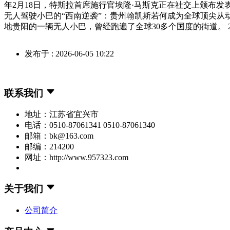
年2月18日，特斯拉首席施行官埃隆·马斯克正在社交上颁布发表：
无人驾驶小巴的“西南逆袭”：贵州翰凯斯若何成为全球顶尖从动
地贵阳的一辆无人小巴，曾经跑遍了全球30多个国度的街道。 
发布于 : 2026-06-05 10:22
联系我们
地址：江苏省宜兴市
电话：0510-87061341 0510-87061340
邮箱：bk@163.com
邮编：214200
网址：http://www.957323.com
关于我们
公司简介