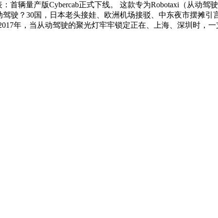
首辆量产版Cybercab正式下线。 这款专为Robotaxi（
驾驶？30国，日本老头接娃、欧洲机场接驳、中东夜市摆摊引言 当
2017年，当从动驾驶的聚光灯牢牢锁定正在、上海、深圳时，一