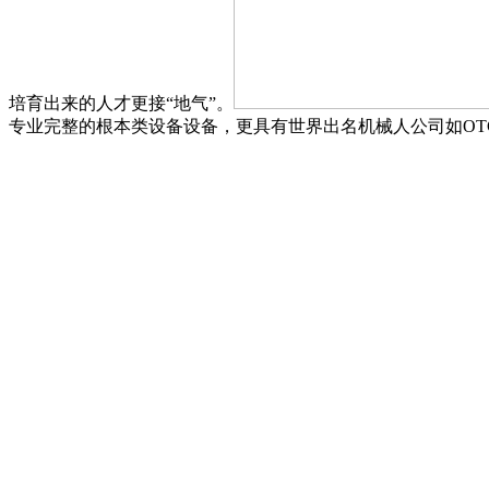
培育出来的人才更接“地气”。
专业完整的根本类设备设备，更具有世界出名机械人公司如OTC、