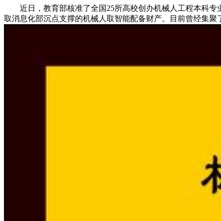
近日，教育部核准了全国25所高校创办机械人工程本科专业
取消息化部沉点支撑的机械人取智能配备财产。目前曾经集聚