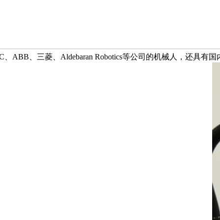
ABB、三菱、Aldebaran Robotics等公司的机械