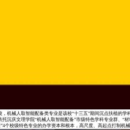
校，机械人取智能配备类专业是该校“十三五”期间沉点扶植的学
沉庆文理学院“机械人取智能配备”市级特色学科专业群、“材料科
工程”4个校级特色专业的办学资本和根本，高尺度、高起点打制