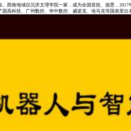
。西南地域仅沉庆文理学院一家，成为全国首批、据悉，2017
了固高科技、广州数控、华中数控、威诺克、埃马克等国表里出名