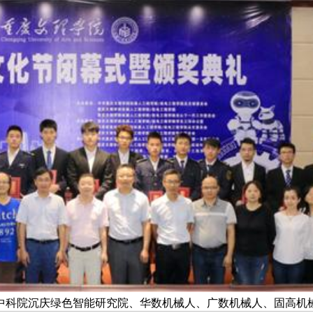
中科院沉庆绿色智能研究院、华数机械人、广数机械人、固高机