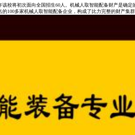
年该校将初次面向全国招生60人。机械人取智能配备财产是确
的100多家机械人取智能配备企业，构成了比力完整的财产集