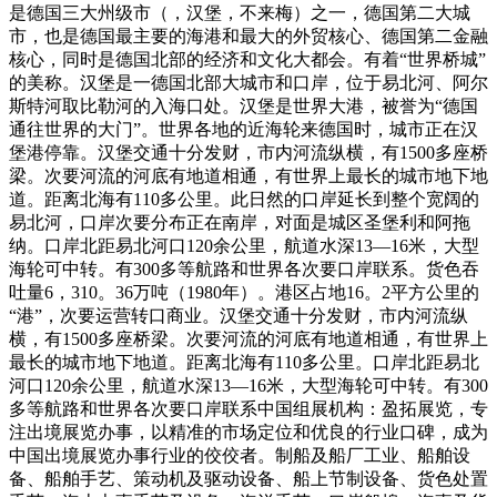
是德国三大州级市（，汉堡，不来梅）之一，德国第二大城
市，也是德国最主要的海港和最大的外贸核心、德国第二金融
核心，同时是德国北部的经济和文化大都会。有着“世界桥城”
的美称。汉堡是一德国北部大城市和口岸，位于易北河、阿尔
斯特河取比勒河的入海口处。汉堡是世界大港，被誉为“德国
通往世界的大门”。世界各地的近海轮来德国时，城市正在汉
堡港停靠。汉堡交通十分发财，市内河流纵横，有1500多座桥
梁。次要河流的河底有地道相通，有世界上最长的城市地下地
道。距离北海有110多公里。此日然的口岸延长到整个宽阔的
易北河，口岸次要分布正在南岸，对面是城区圣堡利和阿拖
纳。口岸北距易北河口120余公里，航道水深13—16米，大型
海轮可中转。有300多等航路和世界各次要口岸联系。货色吞
吐量6，310。36万吨（1980年）。港区占地16。2平方公里的
“港”，次要运营转口商业。汉堡交通十分发财，市内河流纵
横，有1500多座桥梁。次要河流的河底有地道相通，有世界上
最长的城市地下地道。距离北海有110多公里。口岸北距易北
河口120余公里，航道水深13—16米，大型海轮可中转。有300
多等航路和世界各次要口岸联系中国组展机构：盈拓展览，专
注出境展览办事，以精准的市场定位和优良的行业口碑，成为
中国出境展览办事行业的佼佼者。制船及船厂工业、船舶设
备、船舶手艺、策动机及驱动设备、船上节制设备、货色处置