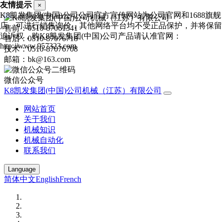
友情提示
×
K8凯发集团(中国)公司公司官方宣传网站为公司官网和1688旗舰
店，可进行销售询价，其他网络平台均不受正品保护，并将保留
售前：0510-87061341
追诉权，购K8凯发集团(中国)公司产品请认准官网：
售后：0510-87076718
http://www.957323.com
技术：0510-87076708
邮箱：bk@163.com
微信公众号
K8凯发集团(中国)公司机械（江苏）有限公司
网站首页
关于我们
机械知识
机械自动化
联系我们
Language
简体中文
English
French