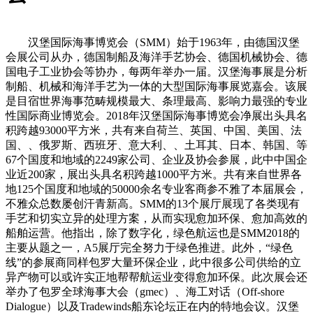
汉堡国际海事博览会（SMM）始于1963年，由德国汉堡
会展公司从办，德国制船及海洋手艺协会、德国机械协会、德
国电子工业协会等协办，每两年举办一届。汉堡海事展是分析
制船、机械和海洋手艺为一体的大型国际海事展览嘉会。该展
是目宿世界海事范畴规模最大、条理最高、影响力最强的专业
性国际商业博览会。2018年汉堡国际海事博览会净展出头具名
积跨越93000平方米，共有来自荷兰、英国、中国、美国、法
国、、俄罗斯、西班牙、意大利、、土耳其、日本、韩国、等
67个国度和地域的2249家公司、企业及协会参展，此中中国企
业近200家，展出头具名积跨越1000平方米。共有来自世界各
地125个国度和地域的50000余名专业客商参不雅了本届展会，
不雅众总数屡创汗青新高。SMM的13个展厅展现了各类现有
手艺和切实立异的处理方案，从而实现愈加环保、愈加高效的
船舶运营。他指出，除了数字化，绿色航运也是SMM2018的
主要从题之一，A5展厅完全努力于绿色推进。此外，“绿色
线”的参展商同样包罗大量环保企业，此中很多公司供给的立
异产物可以或许实正地帮帮航运业变得愈加环保。此次展会还
举办了包罗全球海事大会（gmec）、海工对话（Off-shore
Dialogue）以及Tradewinds船东论坛正在内的特地会议。汉堡