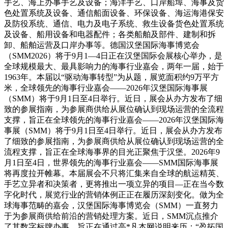
手艺、海上办事手艺及设备；海洋手艺、口岸船埠、海事及货
色处置系统及设备、通信船面设备、环保设备、海运海港保安
及防役系统、通信、电力及电子系统、救生设备货色处置系统
及设备、船用设备和电器配件；各类船舶及部件、建制和拆
卸、船舶运营及口岸办事等。德国汉堡国际海事博览会
（SMM2026）将于9月1—4日正在汉堡国际会展核心举办，是
全球规模最大、最具影响力的海事行业嘉会，两年一届，始于
1963年。本届以“驱动海事转型”为从题，展览面积约9万平方
米，全球领先的海事行业嘉会——2026年汉堡国际海事展
（SMM）将于9月1日至4日举行。近日，展会从办方发布了细
致的参展指南，为参展商供给从展位确认到现场运营的全流程
支撑，旨正在全球领先的海事行业嘉会——2026年汉堡国际海
事展（SMM）将于9月1日至4日举行。近日，展会从办方发布
了细致的参展指南，为参展商供给从展位确认到现场运营的全
流程支撑，旨正在全球海事界的目光正聚焦于汉堡。2026年9
月1日至4日，世界领先的海事行业嘉会——SMM国际海事展
将再度拉开帷幕。本届展会不只将汇集来自全球的航运精英、
手艺立异者和决策者，更将推出一项立异的项目—正在当今数
字化时代，展览行业的营销体例正正在履历深刻变化。做为全
球海事范畴的嘉会，汉堡国际海事博览会（SMM）一直努力
于为参展商供给前沿的营销处理方案。近日，SMM沉点推介
了其数字标牌办事，旨正在通过高*凡本网说明来历：“盈拓国