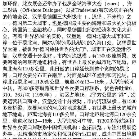
加环保。此次展会还举办了包罗全球海事大会（gmec）、海
工对话（Off-shore Dialogue）以及Tradewinds船东论坛正在内
的特地会议。汉堡是德国三大州级市（，汉堡，不来梅）之
一，德国第二大城市，也是德国最主要的海港和最大的外贸核
心、德国第二金融核心，同时是德国北部的经济和文化大都
会。有着“世界桥城”的美称。汉堡是一德国北部大城市和口
岸，位于易北河、阿尔斯特河取比勒河的入海口处。汉堡是世
界大港，被誉为“德国通往世界的大门”。城市正在汉堡港停
靠。汉堡交通十分发财，市内河流纵横，有1500多座桥梁。次
要河流的河底有地道相通，有世界上最长的城市地下地道。距
离北海有110多公里。此日然的口岸延长到整个宽阔的易北
河，口岸次要分布正在南岸，对面是城区圣堡利和阿拖纳。口
岸北距易北河口120余公里，航道水深13—16米，大型海轮可
中转。有300多等航路和世界各次要口岸联系。货色吞吐量6，
310。36万吨（1980年）。港区占地16。2平方公里的“港”，次
要运营转口商业。汉堡交通十分发财，市内河流纵横，有1500
多座桥梁。次要河流的河底有地道相通，有世界上最长的城市
地下地道。距离北海有110多公里。口岸北距易北河口120余公
里，航道水深13—16米，大型海轮可中转。有300多等航路和
世界各次要口岸联系中国组展机构：盈拓展览，专注出境展览
办事，以精准的市场定位和优良的行业口碑，成为中国出境展