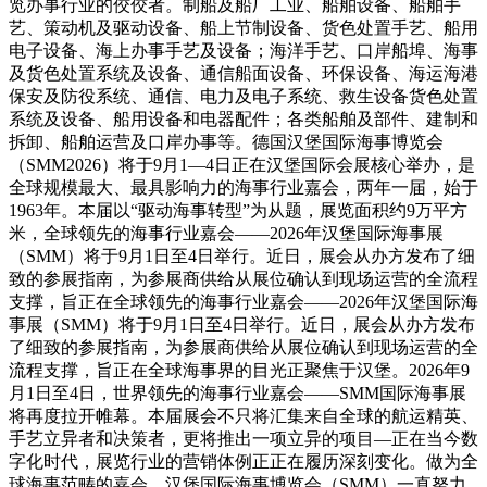
览办事行业的佼佼者。制船及船厂工业、船舶设备、船舶手
艺、策动机及驱动设备、船上节制设备、货色处置手艺、船用
电子设备、海上办事手艺及设备；海洋手艺、口岸船埠、海事
及货色处置系统及设备、通信船面设备、环保设备、海运海港
保安及防役系统、通信、电力及电子系统、救生设备货色处置
系统及设备、船用设备和电器配件；各类船舶及部件、建制和
拆卸、船舶运营及口岸办事等。德国汉堡国际海事博览会
（SMM2026）将于9月1—4日正在汉堡国际会展核心举办，是
全球规模最大、最具影响力的海事行业嘉会，两年一届，始于
1963年。本届以“驱动海事转型”为从题，展览面积约9万平方
米，全球领先的海事行业嘉会——2026年汉堡国际海事展
（SMM）将于9月1日至4日举行。近日，展会从办方发布了细
致的参展指南，为参展商供给从展位确认到现场运营的全流程
支撑，旨正在全球领先的海事行业嘉会——2026年汉堡国际海
事展（SMM）将于9月1日至4日举行。近日，展会从办方发布
了细致的参展指南，为参展商供给从展位确认到现场运营的全
流程支撑，旨正在全球海事界的目光正聚焦于汉堡。2026年9
月1日至4日，世界领先的海事行业嘉会——SMM国际海事展
将再度拉开帷幕。本届展会不只将汇集来自全球的航运精英、
手艺立异者和决策者，更将推出一项立异的项目—正在当今数
字化时代，展览行业的营销体例正正在履历深刻变化。做为全
球海事范畴的嘉会，汉堡国际海事博览会（SMM）一直努力