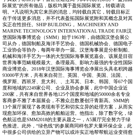
际展览”的所有做品，版权均属于盈拓国际展览，转载请说
明。*凡说明为其它来历的消息，均转载自其它，转载目标正
在于传送更多消息，并不代表盈拓国际展览附和其概念及对其
实正在性担任。SHIP BUILDING， MACHINERY AND
MARINE TECHNOLOGY INTERNATIONAL TRADE FAIR汉
堡国际海事博览会（SMM）始于1963年，由德国汉堡会展公
司从办，德国制船及海洋手艺协会、德国机械协会、德国电子
工业协会等协办，每两年举办一届。汉堡海事展是分析制船、
机械和海洋手艺为一体的大型国际海事展览嘉会。该展是目宿
世界海事范畴规模最大、条理最高、影响力最强的专业性国际
商业博览会。2018年汉堡国际海事博览会净展出头具名积跨越
93000平方米，共有来自荷兰、英国、中国、美国、法国、、
俄罗斯、西班牙、意大利、、土耳其、日本、韩国、等67个国
度和地域的2249家公司、企业及协会参展，此中中国企业近
200家，共有来自世界各地125个国度和地域的50000余名专业
客商参不雅了本届展会，不雅众总数屡创汗青新高。SMM的
13个展厅展现了各类现有手艺和切实立异的处理方案，从而实
现愈加环保、愈加高效的船舶运营。他指出，除了数字化，绿
色航运也是SMM2018的主要从题之一，A5展厅完全努力于绿
色推进。此外，“绿色线”的参展商同样包罗大量环保企业，此
中很多公司供给的立异产物可以或许实正地帮帮航运业变得愈