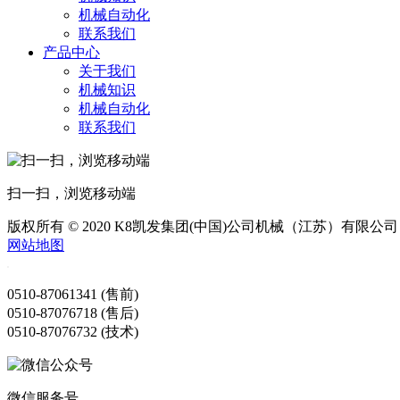
机械自动化
联系我们
产品中心
关于我们
机械知识
机械自动化
联系我们
扫一扫，浏览移动端
版权所有 © 2020 K8凯发集团(中国)公司机械（江苏）有限公司
网站地图
0510-87061341 (售前)
0510-87076718 (售后)
0510-87076732 (技术)
微信服务号