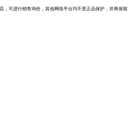
旗舰店，可进行销售询价，其他网络平台均不受正品保护，并将保留