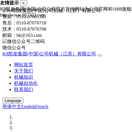
友情提示
×
K8凯发集团(中国)公司公司官方宣传网站为公司官网和1688
http://www.957323.com
售前：0510-87061341
售后：0510-87076718
技术：0510-87076708
邮箱：bk@163.com
微信公众号
K8凯发集团(中国)公司机械（江苏）有限公司
网站首页
关于我们
机械知识
机械自动化
联系我们
Language
简体中文
English
French