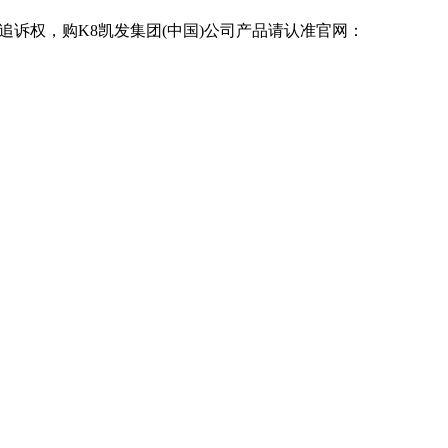
追诉权，购K8凯发集团(中国)公司产品请认准官网：