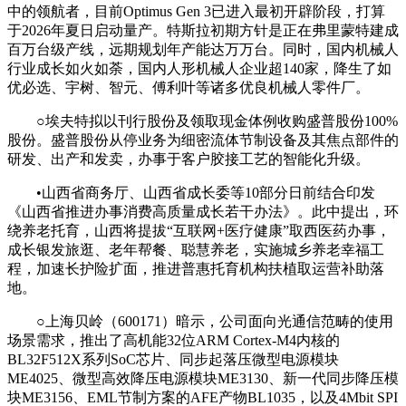
中的领航者，目前Optimus Gen 3已进入最初开辟阶段，打算
于2026年夏日启动量产。特斯拉初期方针是正在弗里蒙特建成
百万台级产线，远期规划年产能达万万台。同时，国内机械人
行业成长如火如荼，国内人形机械人企业超140家，降生了如
优必选、宇树、智元、傅利叶等诸多优良机械人零件厂。
○埃夫特拟以刊行股份及领取现金体例收购盛普股份100%
股份。盛普股份从停业务为细密流体节制设备及其焦点部件的
研发、出产和发卖，办事于客户胶接工艺的智能化升级。
•山西省商务厅、山西省成长委等10部分日前结合印发
《山西省推进办事消费高质量成长若干办法》。此中提出，环
绕养老托育，山西将提拔“互联网+医疗健康”取西医药办事，
成长银发旅逛、老年帮餐、聪慧养老，实施城乡养老幸福工
程，加速长护险扩面，推进普惠托育机构扶植取运营补助落
地。
○上海贝岭（600171）暗示，公司面向光通信范畴的使用
场景需求，推出了高机能32位ARM Cortex-M4内核的
BL32F512X系列SoC芯片、同步起落压微型电源模块
ME4025、微型高效降压电源模块ME3130、新一代同步降压模
块ME3156、EML节制方案的AFE产物BL1035，以及4Mbit SPI