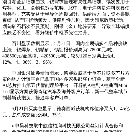
潮引领全新增加曲线，锡需求呈现布局性高增加。锡次要用于
焊料、化工、食物包拆等范畴。此中，电子焊料是焊料次要使
用类型，充实受益于半导体周期回升。供给端方面，资本禀赋
束缚+从产国扰动频发，供应刚性加剧。因为印尼政策扰动、
缅甸矿石档次不及预期、刚果（金）地缘要素，导致全球锡供
应缺乏不变性，看好锡价中枢系统性抬升。
百川盈孚数据显示，5月21日，国内金属锡多个品种价钱
上涨，锡焊条、锡精矿、锡锭报价别离为278000元/吨、
408500元/金属吨、420500元/吨，较5月20日别离上涨4。
12%、4。08%、3。96%。
中国银河证券研报暗示，德赛西威基于单芯片取多芯片方
案的地方计较平台已拿下国内多家头部客户订单，基于全新
AI芯片推出第五代智能座舱平台，开辟的A柱到A柱曲面Mini
Led显示方案获得奇瑞汽车及海外客户订单，新一代整车域节
制器斩获抱负、捷途等客户订单。
5月21日买卖息显示，德赛西威获机构席位净买入1。45亿
元，占总成交额比例4。35%。
○申昊科技取中航信柏润科技无限公司签订计谋合做和
谈，合做刻日自2026年6月1日至2029年5月31日。合做期内，