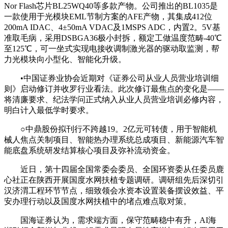
Nor Flash芯片BL25WQ40等多款产物。公司推出的BL1035是
一款使用于光模块EML节制方案的AFE产物，其集成412位
200mA IDAC、4±50mA VDAC及1MSPS ADC，内置2。5V基
准取毛病，采用DSBGA36极小封拆，额定工做温度范畴-40℃
至125℃，可一坐式实现电接收调制激光器的驱动取监测，帮
力光模块向小型化、智能化升级。
•中国证券业协会近期对《证券公司从业人员营业培训细
则》启动修订并收罗行业看法。此次修订最焦点的变化是——
将清廉要求、纪法学问正式纳入从业人员营业培训必修内容，
明白计入最低学时要求。
○中鼎股份拟刊行不跨越19。2亿元可转债，用于智能机
械人焦点关制项目、智能热办理系统总成项目、新能源汽车智
能底盘系统研发结算核心项目及弥补流动资金。
近日，第十四届全国常委会委员、全国环资委从任委员鹿
心社正在陕西开展国度水网扶植专题调研。调研组先后深切引
汉济渭工程环节节点，细致领会水资本设置装备摆设效益、平
安办理行动以及国度水网扶植中的堵点难点取对策。
国海证券认为，需求端方面，保守范畴稳中有升，AI海