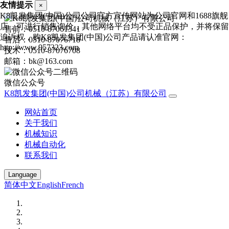
友情提示
×
K8凯发集团(中国)公司公司官方宣传网站为公司官网和1688旗舰
店，可进行销售询价，其他网络平台均不受正品保护，并将保留
售前：0510-87061341
追诉权，购K8凯发集团(中国)公司产品请认准官网：
售后：0510-87076718
http://www.957323.com
技术：0510-87076708
邮箱：bk@163.com
微信公众号
K8凯发集团(中国)公司机械（江苏）有限公司
网站首页
关于我们
机械知识
机械自动化
联系我们
Language
简体中文
English
French