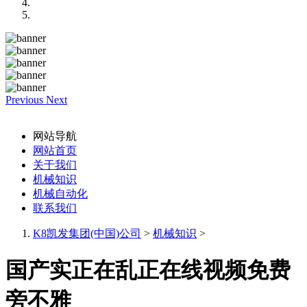
Previous
Next
网站导航
网站首页
关于我们
机械知识
机械自动化
联系我们
K8凯发集团(中国)公司
>
机械知识
>
国产实正在乱正在线视频免费
旁不雅