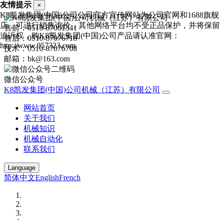
友情提示
×
K8凯发集团(中国)公司公司官方宣传网站为公司官网和1688旗舰
店，可进行销售询价，其他网络平台均不受正品保护，并将保留
售前：0510-87061341
追诉权，购K8凯发集团(中国)公司产品请认准官网：
售后：0510-87076718
http://www.957323.com
技术：0510-87076708
邮箱：bk@163.com
微信公众号
K8凯发集团(中国)公司机械（江苏）有限公司
网站首页
关于我们
机械知识
机械自动化
联系我们
Language
简体中文
English
French