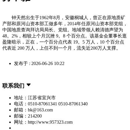
钟天然出生于1962年8月，安徽桐城人，曾正在原地质矿
产部和原河山资本部工做多年，2014年任原河山资本部党组，
中国地质查询拜访局局长、党组。地域带领人赖清德声望为
48。2%，相较上个月沉挫 9。8 个百分点。该基金会董事长逛
盈隆暗示，正在，一个百分点代表 19。5 万人，10 个百分点
代表近 200 万人，上任不到一个月，流失近200万人支撑。
发布于 : 2026-06-26 10:22
联系我们
地址：江苏省宜兴市
电话：0510-87061341 0510-87061340
邮箱：bk@163.com
邮编：214200
网址：http://www.957323.com