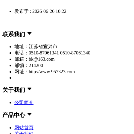
发布于 : 2026-06-26 10:22
联系我们
地址：江苏省宜兴市
电话：0510-87061341 0510-87061340
邮箱：bk@163.com
邮编：214200
网址：http://www.957323.com
关于我们
公司简介
产品中心
网站首页
关于我们