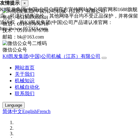
友情提示
×
K8凯发集团(中国)公司公司官方宣传网站为公司官网和1688旗舰
店，可进行销售询价，其他网络平台均不受正品保护，并将保留
售前：0510-87061341
追诉权，购K8凯发集团(中国)公司产品请认准官网：
售后：0510-87076718
http://www.957323.com
技术：0510-87076708
邮箱：bk@163.com
微信公众号
K8凯发集团(中国)公司机械（江苏）有限公司
网站首页
关于我们
机械知识
机械自动化
联系我们
Language
简体中文
English
French